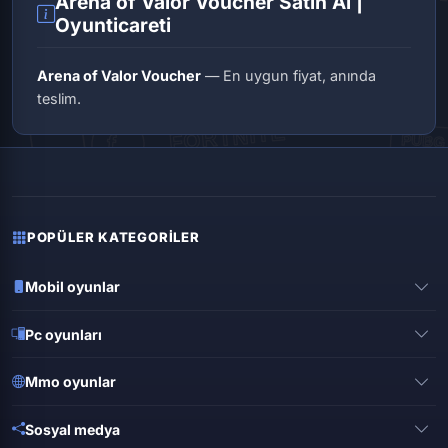
Arena of Valor Voucher Satın Al |
Oyunticareti
Arena of Valor Voucher
— En uygun fiyat, anında
teslim.
POPÜLER KATEGORILER
Mobil oyunlar
Pubg mobile
Pc oyunları
Clash of clans
Valorant
Mobile legends
Mmo oyunlar
League of legends
Brawl stars
Metin 2
Gta online
Sosyal medya
Free fire
Knight online