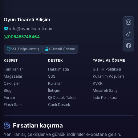
Apex legends
Clash royale
Instagram
Silkroad online
Dota 2
Roblox
Tiktok
Wolfteam
Oyun Ticareti Bilişim
Lost ark
Minecraft
Discord
Rise online
World of warcraft
info@oyunticareti.com
Youtube
Black desert online
905455746464
Zula
Twitch
Throne and liberty
Twitter (x)
SSL Doğrulanmış
Güvenli Ödeme
Genshin ımpact
Whatsapp
KEŞFET
DESTEK
YASAL VE ÖDEME
Spotify
Tüm İlanlar
Hakkımızda
Gizlilik Politikası
Mağazalar
SSS
Kullanım Koşulları
Çekilişler
Kurallar
KVKK
Blog
İletişim
Mesafeli Satış
Forum
Destek Talebi
İade Politikası
Flash Sale
Canlı Destek
Fırsatları kaçırma
Yeni ilanlar, çekilişler ve günlük indirimler e-postana gelsin.