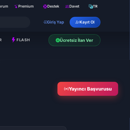
orum
Premium
Destek
Davet
TR
Giriş Yap
Kayıt Ol
R
FLASH
Ücretsiz İlan Ver
Yayıncı Başvurusu