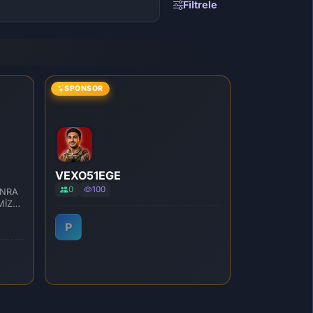
Filtrele
SPONSOR
VEXO51EGE
0
100
ONRA
MİZ
P