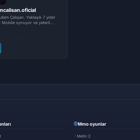
calisan.oficial
dem Çalışan. Yaklaşık 7 yıldır
Mobile oynuyor ve yeterli
de e-spo...
nları
Mmo oyunlar
t
Metin 2