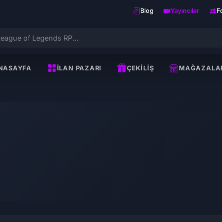
Blog
Yayıncılar
F
NASAYFA
İLAN PAZARI
ÇEKILIŞ
MAĞAZALA