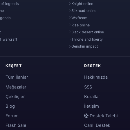
 of legends
Knight online
ine
Silkroad online
egends
Wolfteam
Rise online
k
Black desert online
f warcraft
Throne and liberty
Genshin ımpact
KEŞFET
DESTEK
Tüm İlanlar
Hakkımızda
Mağazalar
SSS
Çekilişler
Kurallar
Blog
İletişim
Forum
Destek Talebi
Flash Sale
Canlı Destek