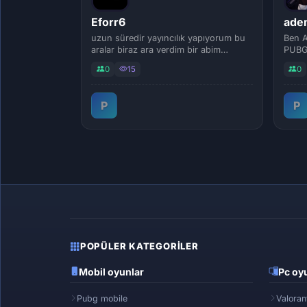
Eforr6
adem
uzun süredir yayıncılık yapıyorum bu
Ben A
aralar biraz ara verdim bir abim
PUBG 
aracasıyla...
düzey
0
15
0
P
P
POPÜLER KATEGORILER
Mobil oyunlar
Pc oyu
Pubg mobile
Valoran