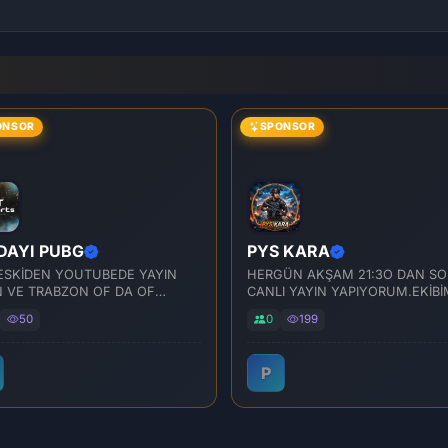
ONSOR
SPONSOR
DAYI PUBG
PYS KARA
ESKİDEN YOUTUBEDE YAYIN
HERGÜN AKŞAM 21:3O DAN S
 VE TRABZON OF DA OF
CANLI YAYIN YAPIYORUM.EKİBİ
DİYESİNDE CALISAN AİLEM...
MUHABBETTİMİZ GÜZEL
50
0
199
P