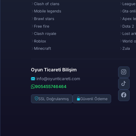
Clash of clans
League
Mobile legends
Gta onl
Brawl stars
Apex l
Free fire
Dota 2
Clash royale
Lost ar
Roblox
World o
Minecraft
Zula
Oyun Ticareti Bilişim
info@oyunticareti.com
905455746464
SSL Doğrulanmış
Güvenli Ödeme