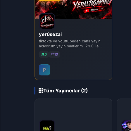
yer6sezai
tiktokta ve youttubeden canlı yayın
açıyorum yayın saatlerim 12:00 ile
14:00 ara...
0
10
P
Tüm Yayıncılar (2)