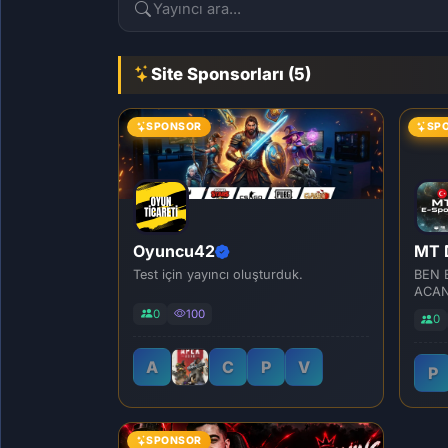
Site Sponsorları (5)
SPONSOR
SP
Oyuncu42
MT 
Test için yayıncı oluşturduk.
BEN 
ACAN
BELE
0
100
0
A
C
P
V
P
SPONSOR