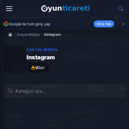
Google ile hızlı giriş yap
Giriş Yap
Sosyal Medya
Instagram
SOSYAL MEDYA
Instagram
0
ilan
İLK İLANI VER
İLK İLANI VER
İLK İLANI VER
İLK İLANI VER
İLK İLANI VER
İLK İLANI VER
Beğeni
Hesap
İzlenme
İLK İLANI VER
İLK İLANI VER
İLK İLANI VER
Kaydetme
Paket
Paylaşım
Repost
Takipçi
Yorum