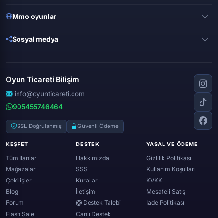
Clash of clans
Valorant
Mobile legends
Mmo oyunlar
League of legends
Brawl stars
Metin 2
Gta online
Sosyal medya
Free fire
Knight online
Apex legends
Clash royale
Instagram
Silkroad online
Dota 2
Roblox
Tiktok
Wolfteam
Oyun Ticareti Bilişim
Lost ark
Minecraft
Discord
Rise online
World of warcraft
info@oyunticareti.com
Youtube
Black desert online
905455746464
Zula
Twitch
Throne and liberty
Twitter (x)
SSL Doğrulanmış
Güvenli Ödeme
Genshin ımpact
Whatsapp
KEŞFET
DESTEK
YASAL VE ÖDEME
Spotify
Tüm İlanlar
Hakkımızda
Gizlilik Politikası
Mağazalar
SSS
Kullanım Koşulları
Çekilişler
Kurallar
KVKK
Blog
İletişim
Mesafeli Satış
Forum
Destek Talebi
İade Politikası
Flash Sale
Canlı Destek