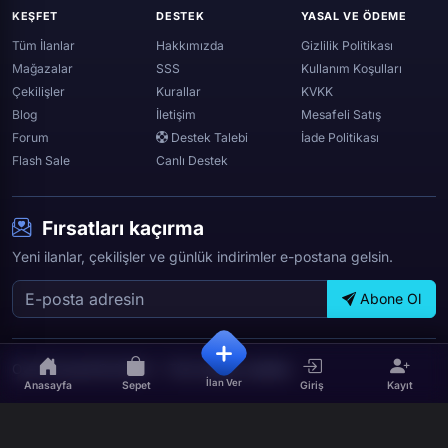
Whatsapp
KEŞFET
DESTEK
YASAL VE ÖDEME
Spotify
Tüm İlanlar
Hakkımızda
Gizlilik Politikası
Mağazalar
SSS
Kullanım Koşulları
Çekilişler
Kurallar
KVKK
Blog
İletişim
Mesafeli Satış
Forum
Destek Talebi
İade Politikası
Flash Sale
Canlı Destek
Fırsatları kaçırma
Yeni ilanlar, çekilişler ve günlük indirimler e-postana gelsin.
Abone Ol
OyunTicareti © 2026 — Tüm hakları saklıdır.
İlan Ver
Anasayfa
Sepet
Giriş
Kayıt