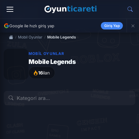
Google ile hızlı giriş yap
Giriş Yap
Mobil Oyunlar
Mobile Legends
MOBIL OYUNLAR
Mobile Legends
16
ilan
İLK İLANI VER
İLK İLANI VER
İLK İLANI VER
Boost
Diamond
Hesap
Skin
16