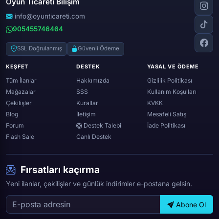
Oyun Ticareti Bilişim
Lost ark
Minecraft
Discord
Rise online
World of warcraft
info@oyunticareti.com
Youtube
Black desert online
905455746464
Zula
Twitch
Throne and liberty
Twitter (x)
SSL Doğrulanmış
Güvenli Ödeme
Genshin ımpact
Whatsapp
KEŞFET
DESTEK
YASAL VE ÖDEME
Spotify
Tüm İlanlar
Hakkımızda
Gizlilik Politikası
Mağazalar
SSS
Kullanım Koşulları
Çekilişler
Kurallar
KVKK
Blog
İletişim
Mesafeli Satış
Forum
Destek Talebi
İade Politikası
Flash Sale
Canlı Destek
Fırsatları kaçırma
Yeni ilanlar, çekilişler ve günlük indirimler e-postana gelsin.
Abone Ol