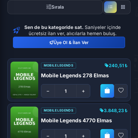
Sırala
Sen de bu kategoride sat.
Saniyeler içinde
ücretsiz ilan ver, alıcılarla hemen buluş.
Üye Ol & İlan Ver
240,51 ₺
MOBILE LEGENDS
Mobile Legends 278 Elmas
−
+
3.848,23 ₺
MOBILE LEGENDS
Mobile Legends 4770 Elmas
−
+