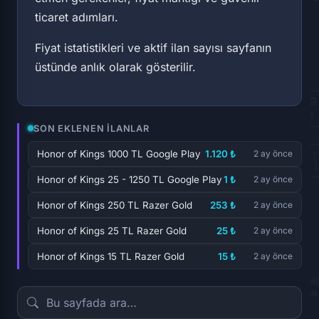
ticaret adımları.
Fiyat istatistikleri ve aktif ilan sayısı sayfanın
üstünde anlık olarak gösterilir.
SON EKLENEN İLANLAR
Honor of Kings 1000 TL Google Play
1.120 ₺
2 ay önce
Honor of Kings 25 - 1250 TL Google Play
1 ₺
2 ay önce
Honor of Kings 250 TL Razer Gold
253 ₺
2 ay önce
Honor of Kings 25 TL Razer Gold
25 ₺
2 ay önce
Honor of Kings 15 TL Razer Gold
15 ₺
2 ay önce