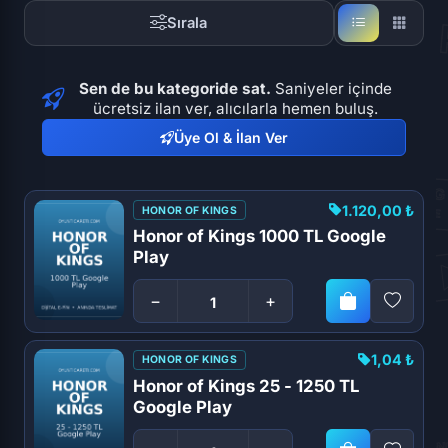
Sırala
Sen de bu kategoride sat.
Saniyeler içinde
ücretsiz ilan ver, alıcılarla hemen buluş.
Üye Ol & İlan Ver
1.120,00 ₺
HONOR OF KINGS
Honor of Kings 1000 TL Google
Play
−
+
1,04 ₺
HONOR OF KINGS
Honor of Kings 25 - 1250 TL
Google Play