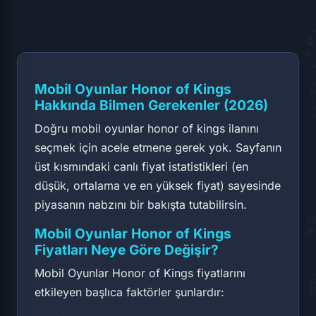
Mobil Oyunlar Honor of Kings
Hakkında Bilmen Gerekenler (2026)
Doğru mobil oyunlar honor of kings ilanını
seçmek için acele etmene gerek yok. Sayfanın
üst kısmındaki canlı fiyat istatistikleri (en
düşük, ortalama ve en yüksek fiyat) sayesinde
piyasanın nabzını bir bakışta tutabilirsin.
Mobil Oyunlar Honor of Kings
Fiyatları Neye Göre Değişir?
Mobil Oyunlar Honor of Kings fiyatlarını
etkileyen başlıca faktörler şunlardır: