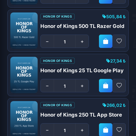
505,84 ₺
HONOR OF KINGS
Honor of Kings 500 TL Razer Gold
−
+
27,34 ₺
HONOR OF KINGS
Honor of Kings 25 TL Google Play
−
+
266,02 ₺
HONOR OF KINGS
Honor of Kings 250 TL App Store
−
+