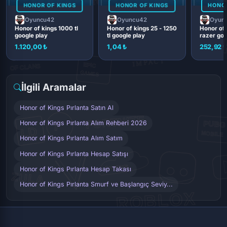
HONOR OF KINGS
HONOR OF KINGS
HONO
Oyuncu42
Oyuncu42
Oyun
Honor of kings 1000 tl
Honor of kings 25 - 1250
Honor of 
google play
tl google play
razer gol
1.120,00 ₺
1,04 ₺
252,92 
İlgili Aramalar
Honor of Kings Pırlanta Satın Al
Honor of Kings Pırlanta Alım Rehberi 2026
Honor of Kings Pırlanta Alım Satım
Honor of Kings Pırlanta Hesap Satışı
Honor of Kings Pırlanta Hesap Takası
Honor of Kings Pırlanta Smurf ve Başlangıç Seviy...