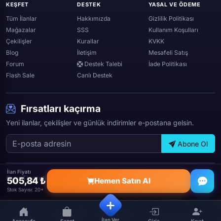
KEŞFET
DESTEK
YASAL VE ÖDEME
Spotify
Tüm İlanlar
Hakkımızda
Gizlilik Politikası
Mağazalar
SSS
Kullanım Koşulları
Çekilişler
Kurallar
KVKK
Blog
İletişim
Mesafeli Satış
Forum
Destek Talebi
İade Politikası
Flash Sale
Canlı Destek
Fırsatları kaçırma
Yeni ilanlar, çekilişler ve günlük indirimler e-postana gelsin.
Abone Ol
İlan Fiyatı
OyunTicareti © 2026 — Tüm hakları saklıdır.
505,84 ₺
Hemen Satın Al
Stok Sayısı: 20+
İlan Ver