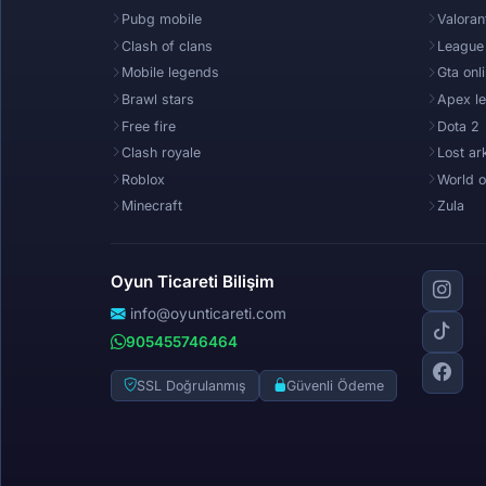
Pubg mobile
Valoran
Clash of clans
League
Mobile legends
Gta onl
Brawl stars
Apex l
Free fire
Dota 2
Clash royale
Lost ar
Roblox
World o
Minecraft
Zula
Oyun Ticareti Bilişim
info@oyunticareti.com
905455746464
SSL Doğrulanmış
Güvenli Ödeme