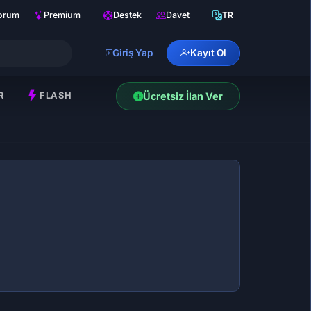
orum
Premium
Destek
Davet
TR
Giriş Yap
Kayıt Ol
R
FLASH
Ücretsiz İlan Ver