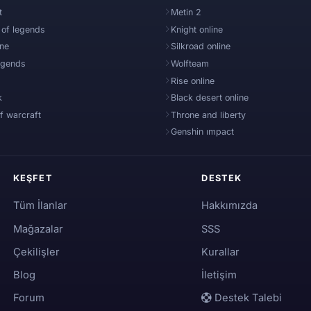
t
Metin 2
 of legends
Knight online
ine
Silkroad online
egends
Wolfteam
Rise online
k
Black desert online
f warcraft
Throne and liberty
Genshin ımpact
KEŞFET
DESTEK
Tüm İlanlar
Hakkımızda
Mağazalar
SSS
Çekilişler
Kurallar
Blog
İletişim
Forum
Destek Talebi