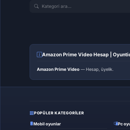
İLK İLANI VER
İLK İLANI VER
Hesap
Üyelik
Amazon Prime Video Hesap | Oyuntic
Amazon Prime Video
— Hesap, üyelik.
POPÜLER KATEGORILER
Mobil oyunlar
Pc oyu