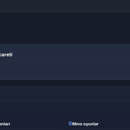
areti
nları
Mmo oyunlar