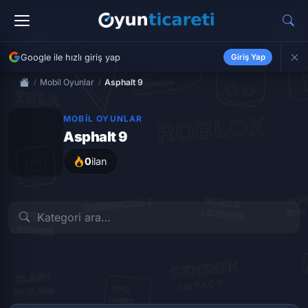
Google ile hızlı giriş yap
Giriş Yap
Mobil Oyunlar
Asphalt 9
MOBIL OYUNLAR
Asphalt 9
0
ilan
İLK İLANI VER
İLK İLANI VER
Hesap
Token