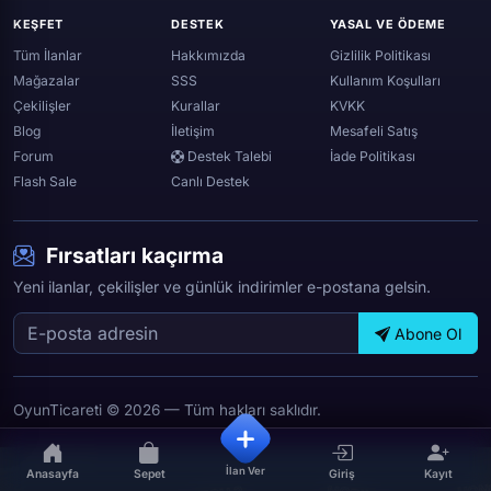
Whatsapp
KEŞFET
DESTEK
YASAL VE ÖDEME
Spotify
Tüm İlanlar
Hakkımızda
Gizlilik Politikası
Mağazalar
SSS
Kullanım Koşulları
Çekilişler
Kurallar
KVKK
Blog
İletişim
Mesafeli Satış
Forum
Destek Talebi
İade Politikası
Flash Sale
Canlı Destek
Fırsatları kaçırma
Yeni ilanlar, çekilişler ve günlük indirimler e-postana gelsin.
Abone Ol
OyunTicareti © 2026 — Tüm hakları saklıdır.
İlan Ver
Anasayfa
Sepet
Giriş
Kayıt