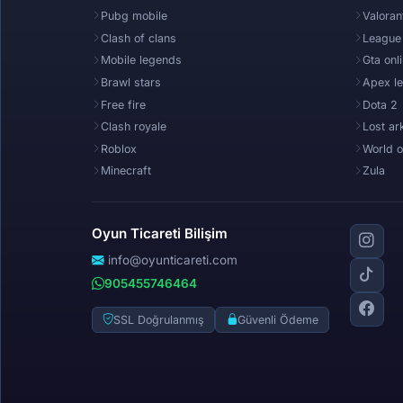
Pubg mobile
Valoran
Clash of clans
League
Mobile legends
Gta onl
Brawl stars
Apex l
Free fire
Dota 2
Clash royale
Lost ar
Roblox
World o
Minecraft
Zula
Oyun Ticareti Bilişim
info@oyunticareti.com
905455746464
SSL Doğrulanmış
Güvenli Ödeme