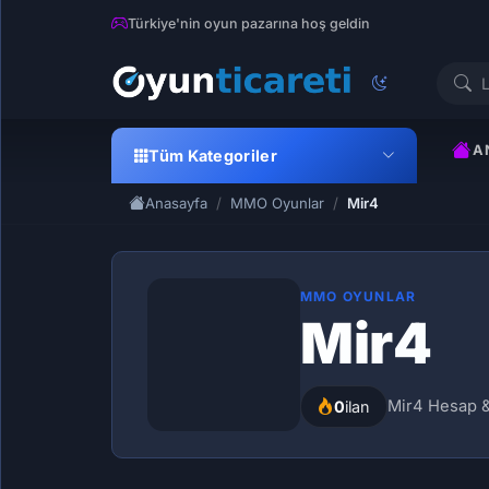
Türkiye'nin oyun pazarına hoş geldin
A
Tüm Kategoriler
Anasayfa
MMO Oyunlar
Mir4
MMO OYUNLAR
Mir4
Mir4 Hesap &
0
ilan