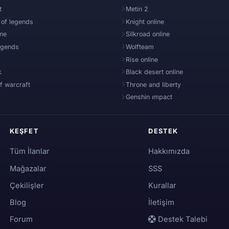
t
Metin 2
 of legends
Knight online
ine
Silkroad online
egends
Wolfteam
Rise online
k
Black desert online
f warcraft
Throne and liberty
Genshin ımpact
KEŞFET
DESTEK
Tüm İlanlar
Hakkımızda
Mağazalar
SSS
Çekilişler
Kurallar
Blog
İletişim
Forum
Destek Talebi