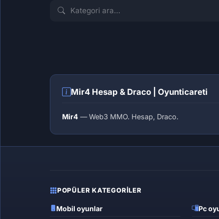
İLK İLANI VER
İLK İLANI VER
Draco
Hesap
Mir4 Hesap & Draco | Oyunticareti
Mir4
— Web3 MMO. Hesap, Draco.
POPÜLER KATEGORILER
Mobil oyunlar
Pc oyu