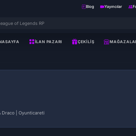
Blog
Yayıncılar
F
NASAYFA
İLAN PAZARI
ÇEKILIŞ
MAĞAZALA
 Draco | Oyunticareti