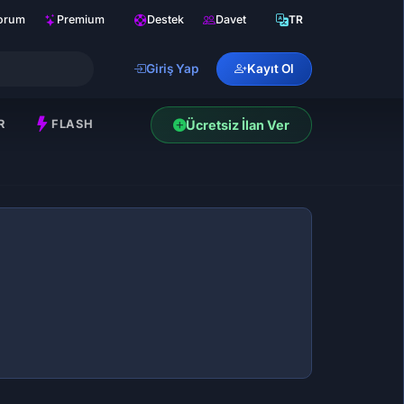
orum
Premium
Destek
Davet
TR
Giriş Yap
Kayıt Ol
R
FLASH
Ücretsiz İlan Ver