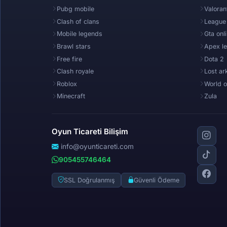
Pubg mobile
Valoran
Clash of clans
League
Mobile legends
Gta onl
Brawl stars
Apex l
Free fire
Dota 2
Clash royale
Lost ar
Roblox
World o
Minecraft
Zula
Oyun Ticareti Bilişim
info@oyunticareti.com
905455746464
SSL Doğrulanmış
Güvenli Ödeme