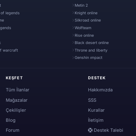
t
Metin 2
 of legends
Knight online
ine
Silkroad online
egends
Wolfteam
Rise online
k
Black desert online
f warcraft
Throne and liberty
Genshin ımpact
KEŞFET
DESTEK
Tüm İlanlar
Hakkımızda
Mağazalar
SSS
Çekilişler
Kurallar
Blog
İletişim
Forum
Destek Talebi