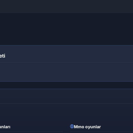
eti
nları
Mmo oyunlar