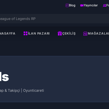
Blog
Yayıncılar
F
NASAYFA
İLAN PAZARI
ÇEKILIŞ
MAĞAZALA
ds
p & Takipçi | Oyunticareti