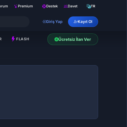
orum
Premium
Destek
Davet
TR
Giriş Yap
Kayıt Ol
R
FLASH
Ücretsiz İlan Ver