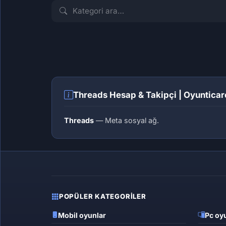
İLK İLANI VER
İLK İLANI VER
Hesap
Takipçi
Threads Hesap & Takipçi | Oyunticar
Threads
— Meta sosyal ağ.
POPÜLER KATEGORILER
Mobil oyunlar
Pc oyu