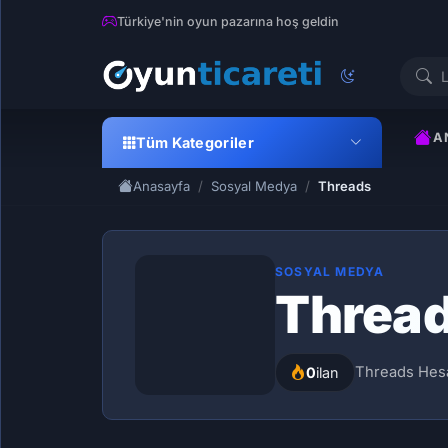
Türkiye'nin oyun pazarına hoş geldin
A
Tüm Kategoriler
Anasayfa
Sosyal Medya
Threads
SOSYAL MEDYA
Threa
Threads Hesa
0
ilan