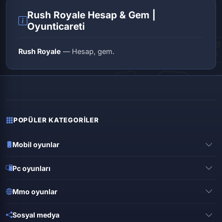
Rush Royale Hesap & Gem |
Oyunticareti
Rush Royale
— Hesap, gem.
POPÜLER KATEGORILER
Mobil oyunlar
Pubg mobile
Pc oyunları
Clash of clans
Valorant
Mobile legends
Mmo oyunlar
League of legends
Brawl stars
Metin 2
Gta online
Sosyal medya
Free fire