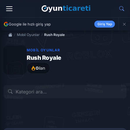
Google ile hızlı giriş yap
Giriş Yap
Mobil Oyunlar
Rush Royale
MOBIL OYUNLAR
Rush Royale
0
ilan
İLK İLANI VER
İLK İLANI VER
Gem
Hesap