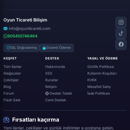
Knight online
Apex legends
Clash royale
Instagram
Silkroad online
Dota 2
Roblox
Tiktok
Wolfteam
Oyun Ticareti Bilişim
Lost ark
Minecraft
Discord
Rise online
World of warcraft
info@oyunticareti.com
Youtube
Black desert online
905455746464
Zula
Twitch
Throne and liberty
Twitter (x)
SSL Doğrulanmış
Güvenli Ödeme
Genshin ımpact
Whatsapp
KEŞFET
DESTEK
YASAL VE ÖDEME
Spotify
Tüm İlanlar
Hakkımızda
Gizlilik Politikası
Mağazalar
SSS
Kullanım Koşulları
Çekilişler
Kurallar
KVKK
Blog
İletişim
Mesafeli Satış
Forum
Destek Talebi
İade Politikası
Flash Sale
Canlı Destek
Fırsatları kaçırma
Yeni ilanlar, çekilişler ve günlük indirimler e-postana gelsin.