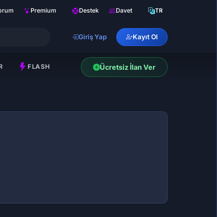
orum
Premium
Destek
Davet
TR
Giriş Yap
Kayıt Ol
R
FLASH
Ücretsiz İlan Ver