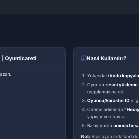
İLK İLANI VER
İlan Pazarı
 | Oyunticareti
Nasıl Kullanılır?
azarı.
Yukarıdaki
kodu kopyala
Oyunun
resmi yükleme 
uygulamasına gir.
Oyuncu/karakter ID
'ni 
Ödeme adımında
"Hediy
yapıştır ve onayla.
Bakiye/ürün
anında hes
Not:
Bazı oyunlarda kod do