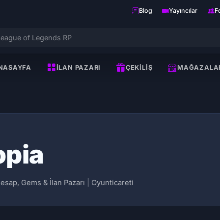
Blog
Yayıncılar
F
NASAYFA
İLAN PAZARI
ÇEKILIŞ
MAĞAZALA
opia
sap, Gems & İlan Pazarı | Oyunticareti