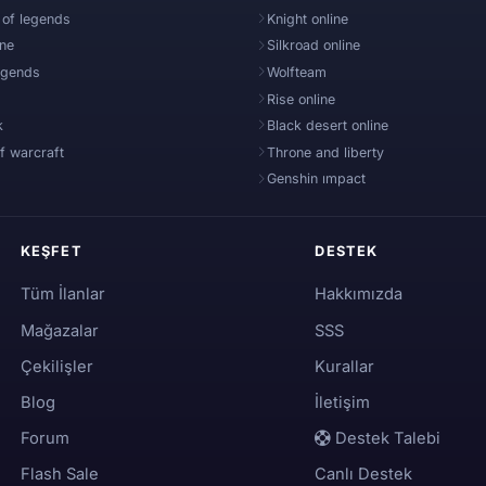
 of legends
Knight online
ine
Silkroad online
egends
Wolfteam
Rise online
k
Black desert online
f warcraft
Throne and liberty
Genshin ımpact
KEŞFET
DESTEK
Tüm İlanlar
Hakkımızda
Mağazalar
SSS
Çekilişler
Kurallar
Blog
İletişim
Forum
Destek Talebi
Flash Sale
Canlı Destek