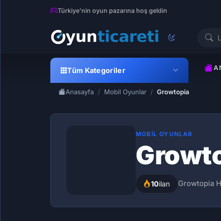
Türkiye'nin oyun pazarına hoş geldin
A
Tüm Kategoriler
Anasayfa
Mobil Oyunlar
Growtopia
MOBIL OYUNLAR
Growt
Growtopia He
10
ilan