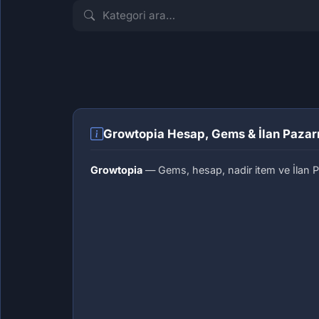
İLK İLANI VER
Gems
Hesap
10
Growtopia Hesap, Gems & İlan Pazarı
Growtopia
— Gems, hesap, nadir item ve İlan P