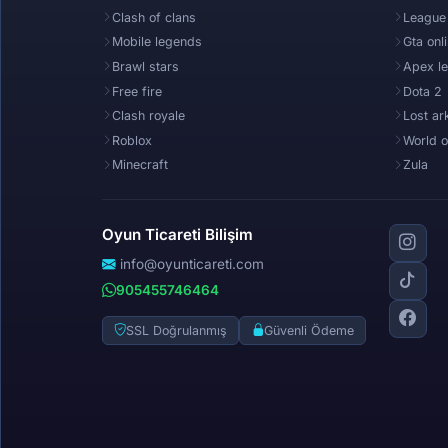
Clash of clans
League
Mobile legends
Gta onl
Brawl stars
Apex l
Free fire
Dota 2
Clash royale
Lost ar
Roblox
World o
Minecraft
Zula
Oyun Ticareti Bilişim
info@oyunticareti.com
905455746464
SSL Doğrulanmış
Güvenli Ödeme