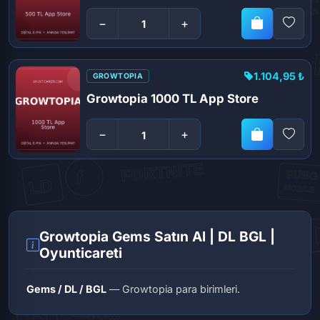
−
+
1.104,95 ₺
GROWTOPIA
Growtopia 1000 TL App Store
−
+
Growtopia Gems Satın Al | DL BGL |
Oyunticareti
Gems / DL / BGL
— Growtopia para birimleri.