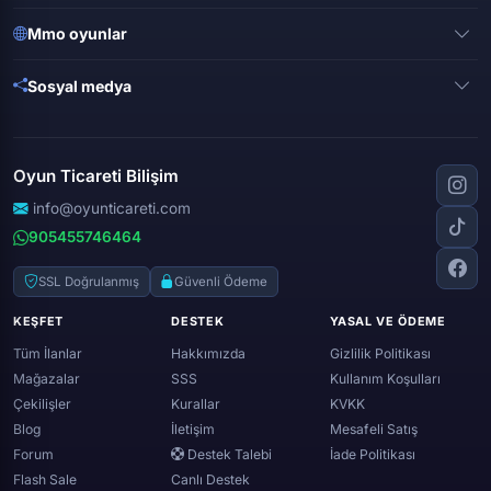
Clash of clans
Valorant
Mobile legends
Mmo oyunlar
League of legends
Brawl stars
Metin 2
Gta online
Sosyal medya
Free fire
Knight online
Apex legends
Clash royale
Instagram
Silkroad online
Dota 2
Roblox
Tiktok
Wolfteam
Oyun Ticareti Bilişim
Lost ark
Minecraft
Discord
Rise online
World of warcraft
info@oyunticareti.com
Youtube
Black desert online
905455746464
Zula
Twitch
Throne and liberty
Twitter (x)
SSL Doğrulanmış
Güvenli Ödeme
Genshin ımpact
Whatsapp
KEŞFET
DESTEK
YASAL VE ÖDEME
Spotify
Tüm İlanlar
Hakkımızda
Gizlilik Politikası
Mağazalar
SSS
Kullanım Koşulları
Çekilişler
Kurallar
KVKK
Blog
İletişim
Mesafeli Satış
Forum
Destek Talebi
İade Politikası
Flash Sale
Canlı Destek