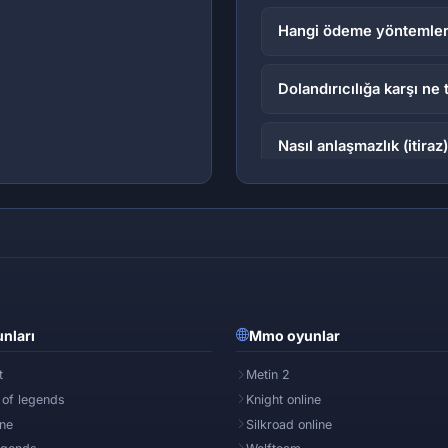
Hangi ödeme yöntemleri
Dolandırıcılığa karşı ne
Nasıl anlaşmazlık (itiraz
VIP Mağaza paketi nedi
Yayıncı Programı nedir
Site açılmıyor, ne yapm
nları
Mmo oyunlar
OyunTüccari nasıl çalışı
t
Metin 2
 of legends
Knight online
ine
Silkroad online
Kimlik doğrulama nedir