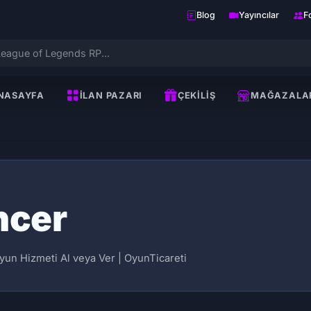
Blog
Yayıncılar
F
NASAYFA
İLAN PAZARI
ÇEKILIŞ
MAĞAZALA
ncer
yun Hizmeti Al veya Ver | OyunTicareti