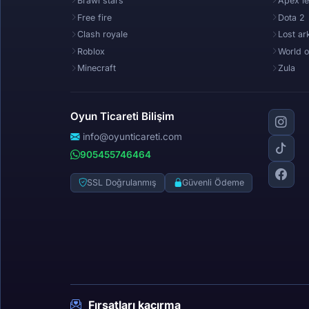
Brawl stars
Apex l
Free fire
Dota 2
Clash royale
Lost ar
Roblox
World o
Minecraft
Zula
Oyun Ticareti Bilişim
info@oyunticareti.com
905455746464
SSL Doğrulanmış
Güvenli Ödeme
Fırsatları kaçırma