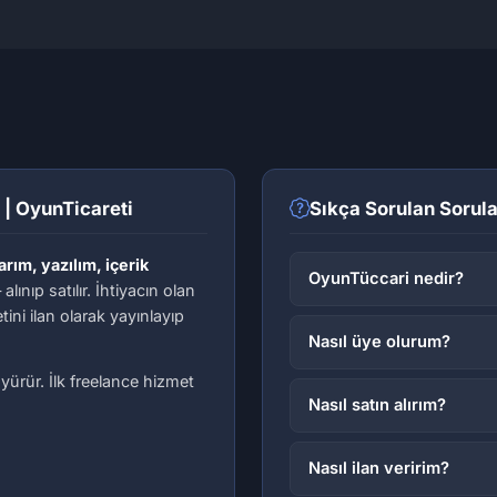
İLK İLANI VER
İLK İLANI VER
Video & Animasyon
Yazı & Çeviri
 | OyunTicareti
Sıkça Sorulan Sorula
arım, yazılım, içerik
OyunTüccari nedir?
alınıp satılır. İhtiyacın olan
tini ilan olarak yayınlayıp
Nasıl üye olurum?
ürür. İlk freelance hizmet
Nasıl satın alırım?
Nasıl ilan veririm?