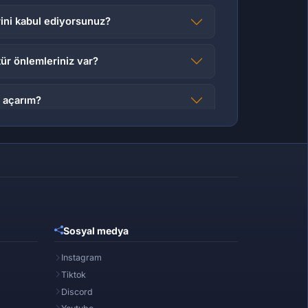
ni kabul ediyorsunuz?
 tür önlemleriniz var?
) açarım?
r?
?
alıyım?
Sosyal medya
r?
Instagram
Tiktok
Discord
, zorunlu mu?