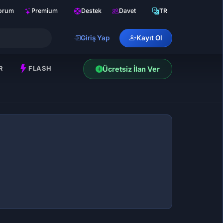
orum
Premium
Destek
Davet
TR
Giriş Yap
Kayıt Ol
R
FLASH
Ücretsiz İlan Ver