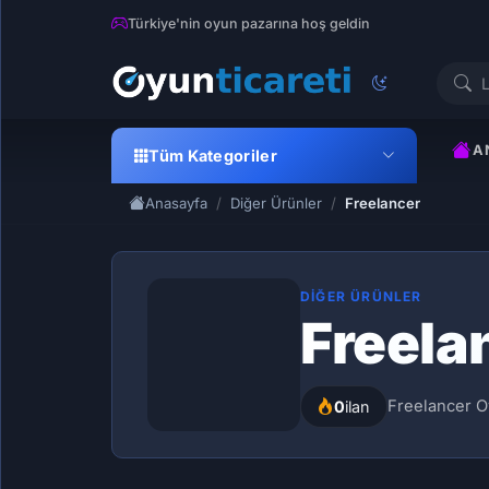
Türkiye'nin oyun pazarına hoş geldin
A
Tüm Kategoriler
Anasayfa
Diğer Ürünler
Freelancer
DIĞER ÜRÜNLER
Freela
Freelancer O
0
ilan