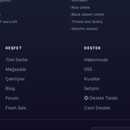
egends
Wolfteam
Rise online
Satıcıya teklif verebilir
k
Black desert online
f warcraft
Throne and liberty
İlanım neden onay bekl
Genshin ımpact
Bakiyeme nasıl para yü
KEŞFET
DESTEK
Tüm İlanlar
Hakkımızda
Escrow süreci adım adım
Mağazalar
SSS
İtiraz ne kadar sürede 
Çekilişler
Kurallar
Blog
İletişim
VIP paketini nasıl satın 
Forum
Destek Talebi
Flash Sale
Canlı Destek
Yayıncı programına nası
Bildirimler gelmiyor, ne