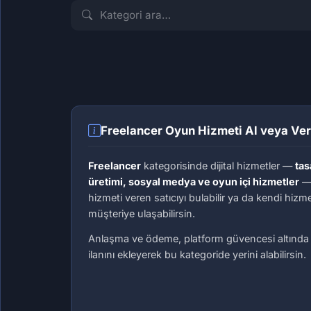
İLK İLANI VER
İLK İLANI VER
Pazarlama
Tasarım
Freelancer Oyun Hizmeti Al veya Ver
Freelancer
kategorisinde dijital hizmetler —
tas
üretimi, sosyal medya ve oyun içi hizmetler
— 
hizmeti veren satıcıyı bulabilir ya da kendi hizme
müşteriye ulaşabilirsin.
Anlaşma ve ödeme, platform güvencesi altında y
ilanını ekleyerek bu kategoride yerini alabilirsin.