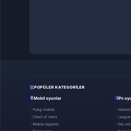
POPÜLER KATEGORILER
Mobil oyunlar
Pc oyu
Pubg mobile
Valoran
Clash of clans
League
Mobile legends
Gta onl