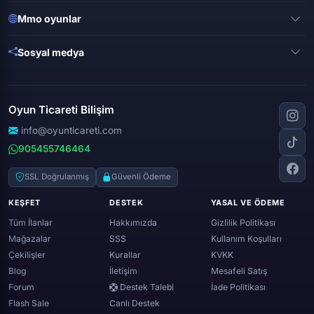
Valorant
Mobile legends
Mmo oyunlar
League of legends
Brawl stars
Metin 2
Gta online
Sosyal medya
Free fire
Knight online
Apex legends
Clash royale
Instagram
Silkroad online
Dota 2
Roblox
Tiktok
Wolfteam
Oyun Ticareti Bilişim
Lost ark
Minecraft
Discord
Rise online
World of warcraft
info@oyunticareti.com
Youtube
Black desert online
905455746464
Zula
Twitch
Throne and liberty
Twitter (x)
SSL Doğrulanmış
Güvenli Ödeme
Genshin ımpact
Whatsapp
KEŞFET
DESTEK
YASAL VE ÖDEME
Spotify
Tüm İlanlar
Hakkımızda
Gizlilik Politikası
Mağazalar
SSS
Kullanım Koşulları
Çekilişler
Kurallar
KVKK
Blog
İletişim
Mesafeli Satış
Forum
Destek Talebi
İade Politikası
Flash Sale
Canlı Destek