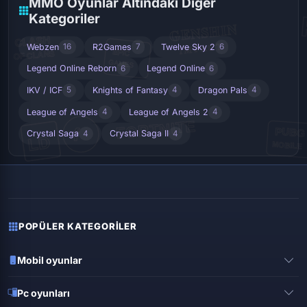
MMO Oyunlar Altındaki Diğer
Kategoriler
Webzen
R2Games
Twelve Sky 2
16
7
6
Legend Online Reborn
Legend Online
6
6
IKV / ICF
Knights of Fantasy
Dragon Pals
5
4
4
League of Angels
League of Angels 2
4
4
Crystal Saga
Crystal Saga II
4
4
POPÜLER KATEGORILER
Mobil oyunlar
Pubg mobile
Pc oyunları
Clash of clans