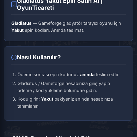
Gladiatus Yakut Epin Satın Al |
OyunTicareti
Gladiatus
— Gameforge gladyatör tarayıcı oyunu için
Yakut
epin kodları. Anında teslimat.
Nasıl Kullanılır?
Ödeme sonrası epin kodunuz
anında
teslim edilir.
Gladiatus / Gameforge hesabınıza giriş yapıp
ödeme / kod yükleme bölümüne gidin.
Kodu girin;
Yakut
bakiyeniz anında hesabınıza
tanımlanır.