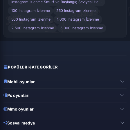
Instagram İzlenme Smurf ve Başlangıç Seviyesi He...
100 Instagram İzlenme
250 Instagram İzlenme
500 Instagram İzlenme
1.000 Instagram İzlenme
2.500 Instagram İzlenme
5.000 Instagram İzlenme
POPÜLER KATEGORILER
Mobil oyunlar
Pubg mobile
Pc oyunları
Clash of clans
Valorant
Mobile legends
Mmo oyunlar
League of legends
Brawl stars
Metin 2
Gta online
Sosyal medya
Free fire
Knight online