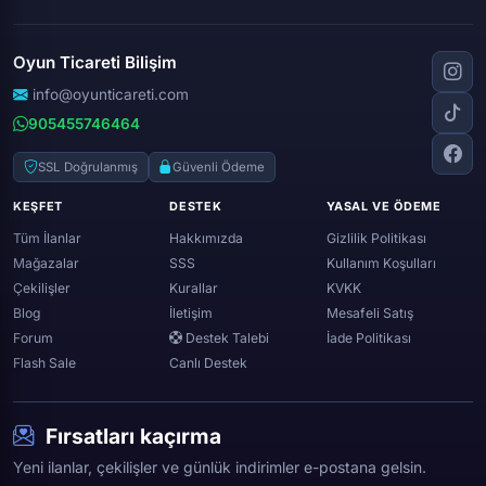
Apex legends
Clash royale
Instagram
Silkroad online
Dota 2
Roblox
Tiktok
Wolfteam
Oyun Ticareti Bilişim
Lost ark
Minecraft
Discord
Rise online
World of warcraft
info@oyunticareti.com
Youtube
Black desert online
905455746464
Zula
Twitch
Throne and liberty
Twitter (x)
SSL Doğrulanmış
Güvenli Ödeme
Genshin ımpact
Whatsapp
KEŞFET
DESTEK
YASAL VE ÖDEME
Spotify
Tüm İlanlar
Hakkımızda
Gizlilik Politikası
Mağazalar
SSS
Kullanım Koşulları
Çekilişler
Kurallar
KVKK
Blog
İletişim
Mesafeli Satış
Forum
Destek Talebi
İade Politikası
Flash Sale
Canlı Destek
Fırsatları kaçırma
Yeni ilanlar, çekilişler ve günlük indirimler e-postana gelsin.