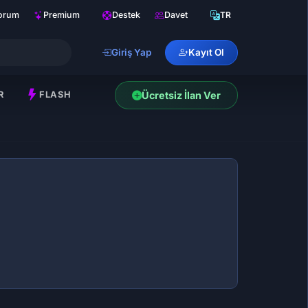
orum
Premium
Destek
Davet
TR
Giriş Yap
Kayıt Ol
R
FLASH
Ücretsiz İlan Ver