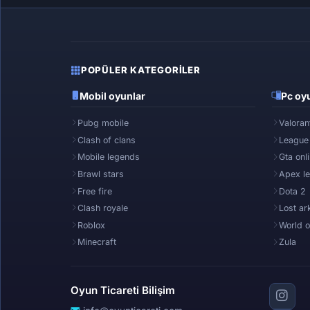
POPÜLER KATEGORILER
Mobil oyunlar
Pc oyu
Pubg mobile
Valoran
Clash of clans
League
Mobile legends
Gta onl
Brawl stars
Apex l
Free fire
Dota 2
Clash royale
Lost ar
Roblox
World o
Minecraft
Zula
Oyun Ticareti Bilişim