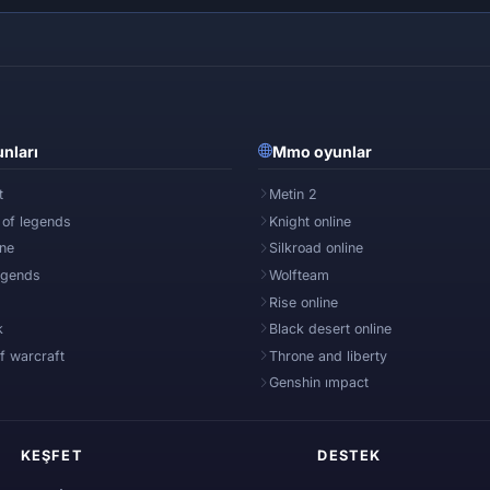
nları
Mmo oyunlar
t
Metin 2
 of legends
Knight online
ine
Silkroad online
egends
Wolfteam
Rise online
k
Black desert online
f warcraft
Throne and liberty
Genshin ımpact
KEŞFET
DESTEK