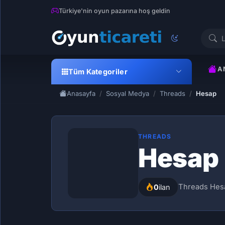
Türkiye'nin oyun pazarına hoş geldin
A
Tüm Kategoriler
Anasayfa
Sosyal Medya
Threads
Hesap
THREADS
Hesap
Threads Hesa
0
ilan