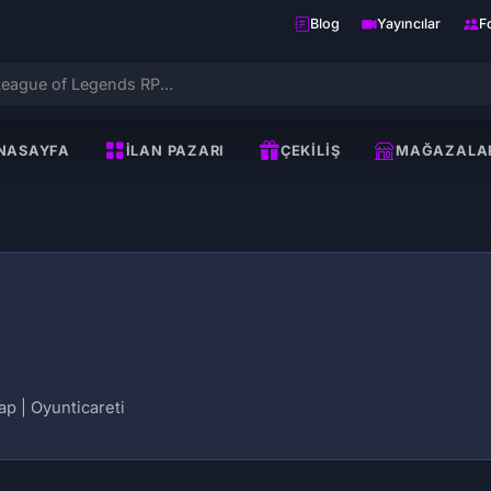
Blog
Yayıncılar
F
NASAYFA
İLAN PAZARI
ÇEKILIŞ
MAĞAZALA
p | Oyunticareti