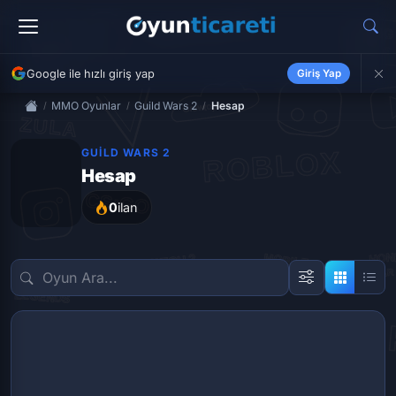
Google ile hızlı giriş yap
Giriş Yap
MMO Oyunlar
Guild Wars 2
Hesap
GUILD WARS 2
Hesap
0
ilan