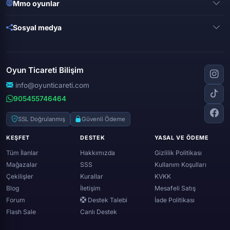
Mobile legends
Mmo oyunlar
League of legends
Brawl stars
Metin 2
Gta online
Sosyal medya
Free fire
Knight online
Apex legends
Clash royale
Instagram
Silkroad online
Dota 2
Roblox
Tiktok
Wolfteam
Oyun Ticareti Bilişim
Lost ark
Minecraft
Discord
Rise online
World of warcraft
info@oyunticareti.com
Youtube
Black desert online
905455746464
Zula
Twitch
Throne and liberty
Twitter (x)
SSL Doğrulanmış
Güvenli Ödeme
Genshin ımpact
Whatsapp
KEŞFET
DESTEK
YASAL VE ÖDEME
Spotify
Tüm İlanlar
Hakkımızda
Gizlilik Politikası
Mağazalar
SSS
Kullanım Koşulları
Çekilişler
Kurallar
KVKK
Blog
İletişim
Mesafeli Satış
Forum
Destek Talebi
İade Politikası
Flash Sale
Canlı Destek