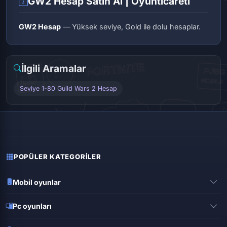
GW2 Hesap Satın Al | Oyunticareti
GW2 Hesap
— Yüksek seviye, Gold ile dolu hesaplar.
İlgili Aramalar
Seviye 1-80 Guild Wars 2 Hesap
POPÜLER KATEGORILER
Mobil oyunlar
Pubg mobile
Pc oyunları
Clash of clans
Valorant