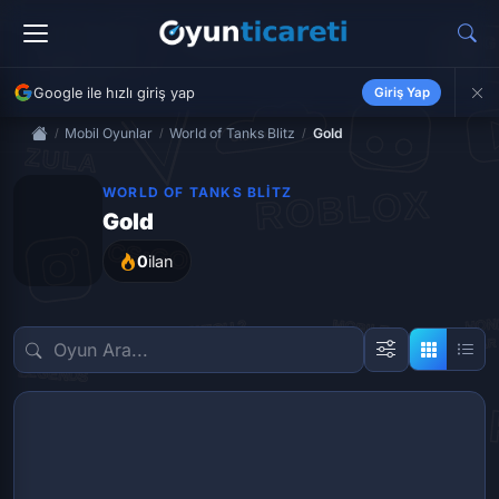
Google ile hızlı giriş yap
Giriş Yap
Mobil Oyunlar
World of Tanks Blitz
Gold
WORLD OF TANKS BLITZ
Gold
0
ilan