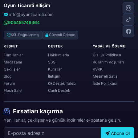
Wolfteam
Oyun Ticareti Bilişim
Lost ark
Minecraft
Discord
Rise online
World of warcraft
info@oyunticareti.com
Youtube
Black desert online
905455746464
Zula
Twitch
Throne and liberty
Twitter (x)
SSL Doğrulanmış
Güvenli Ödeme
Genshin ımpact
Whatsapp
KEŞFET
DESTEK
YASAL VE ÖDEME
Spotify
Tüm İlanlar
Hakkımızda
Gizlilik Politikası
Mağazalar
SSS
Kullanım Koşulları
Çekilişler
Kurallar
KVKK
Blog
İletişim
Mesafeli Satış
Forum
Destek Talebi
İade Politikası
Flash Sale
Canlı Destek
Fırsatları kaçırma
Yeni ilanlar, çekilişler ve günlük indirimler e-postana gelsin.
Abone Ol