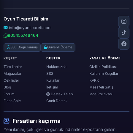
Apex legends
Clash royale
Instagram
Silkroad online
Dota 2
Roblox
Tiktok
Wolfteam
Oyun Ticareti Bilişim
Lost ark
Minecraft
Discord
Rise online
World of warcraft
info@oyunticareti.com
Youtube
Black desert online
905455746464
Zula
Twitch
Throne and liberty
Twitter (x)
SSL Doğrulanmış
Güvenli Ödeme
Genshin ımpact
Whatsapp
KEŞFET
DESTEK
YASAL VE ÖDEME
Spotify
Tüm İlanlar
Hakkımızda
Gizlilik Politikası
Mağazalar
SSS
Kullanım Koşulları
Çekilişler
Kurallar
KVKK
Blog
İletişim
Mesafeli Satış
Forum
Destek Talebi
İade Politikası
Flash Sale
Canlı Destek
Fırsatları kaçırma
Yeni ilanlar, çekilişler ve günlük indirimler e-postana gelsin.