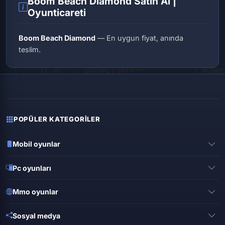
Boom Beach Diamond Satın Al |
Oyunticareti
Boom Beach Diamond
— En uygun fiyat, anında
teslim.
POPÜLER KATEGORILER
Mobil oyunlar
Pubg mobile
Pc oyunları
Clash of clans
Valorant
Mobile legends
Mmo oyunlar
League of legends
Brawl stars
Metin 2
Gta online
Sosyal medya
Free fire
Knight online