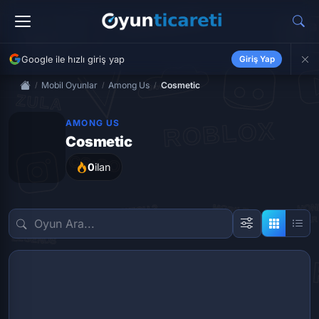
Google ile hızlı giriş yap
Giriş Yap
Mobil Oyunlar
Among Us
Cosmetic
AMONG US
Cosmetic
0
ilan