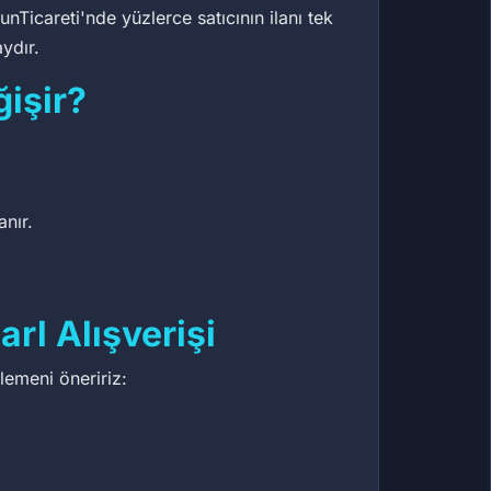
nTicareti'nde yüzlerce satıcının ilanı tek
ydır.
ğişir?
anır.
rl Alışverişi
zlemeni öneririz: