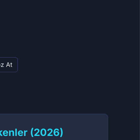
öz At
kenler (2026)