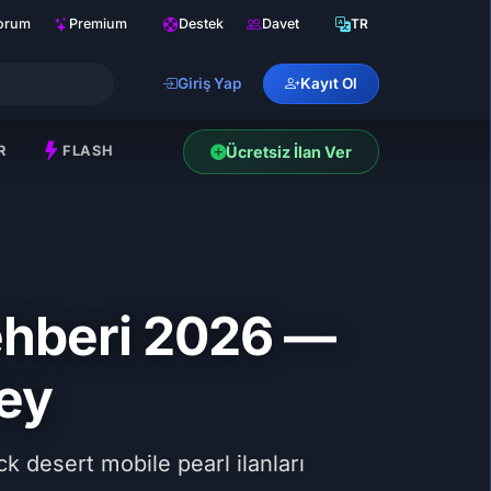
orum
Premium
Destek
Davet
TR
Giriş Yap
Kayıt Ol
R
FLASH
Ücretsiz İlan Ver
ehberi 2026 —
ey
k desert mobile pearl ilanları