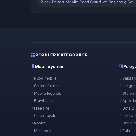
Black Desert Mobile Pearl Smurf ve Başlangıç Sev..
POPÜLER KATEGORILER
Mobil oyunlar
Pc oyu
Pubg mobile
Valoran
Clash of clans
League
Mobile legends
Gta onl
Brawl stars
Apex l
Free fire
Dota 2
Clash royale
Lost ar
Roblox
World o
Minecraft
Zula