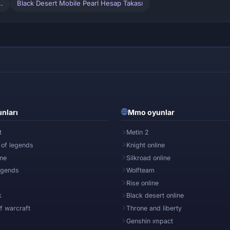
.
Black Desert Mobile Pearl Hesap Takası
nları
Mmo oyunlar
t
Metin 2
 of legends
Knight online
ine
Silkroad online
egends
Wolfteam
Rise online
k
Black desert online
f warcraft
Throne and liberty
Genshin ımpact