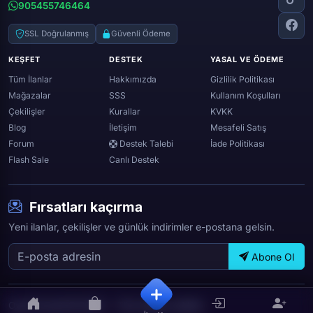
905455746464
Zula
Twitch
Throne and liberty
Twitter (x)
SSL Doğrulanmış
Güvenli Ödeme
Genshin ımpact
Whatsapp
KEŞFET
DESTEK
YASAL VE ÖDEME
Spotify
Tüm İlanlar
Hakkımızda
Gizlilik Politikası
Mağazalar
SSS
Kullanım Koşulları
Çekilişler
Kurallar
KVKK
Blog
İletişim
Mesafeli Satış
Forum
Destek Talebi
İade Politikası
Flash Sale
Canlı Destek
Fırsatları kaçırma
Yeni ilanlar, çekilişler ve günlük indirimler e-postana gelsin.
Abone Ol
OyunTicareti © 2026 — Tüm hakları saklıdır.