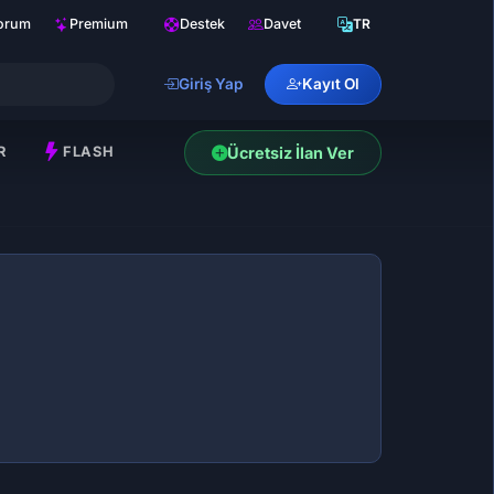
orum
Premium
Destek
Davet
TR
Giriş Yap
Kayıt Ol
R
FLASH
Ücretsiz İlan Ver