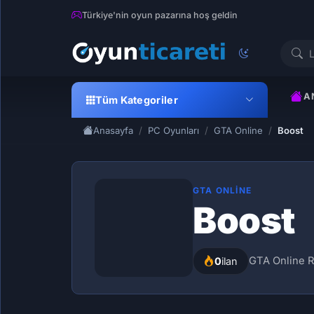
Türkiye'nin oyun pazarına hoş geldin
A
Tüm Kategoriler
Anasayfa
PC Oyunları
GTA Online
Boost
GTA ONLINE
Boost
GTA Online RP
0
ilan