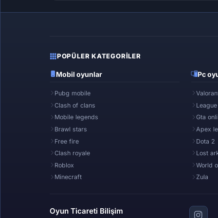
POPÜLER KATEGORILER
Mobil oyunlar
Pc oyu
Pubg mobile
Valoran
Clash of clans
League
Mobile legends
Gta onl
Brawl stars
Apex l
Free fire
Dota 2
Clash royale
Lost ar
Roblox
World o
Minecraft
Zula
Oyun Ticareti Bilişim