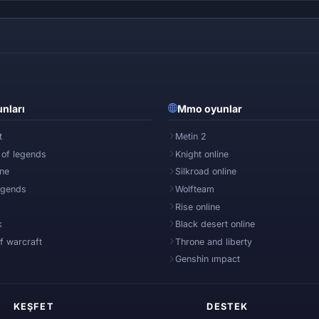
nları
Mmo oyunlar
t
Metin 2
 of legends
Knight online
ine
Silkroad online
egends
Wolfteam
Rise online
k
Black desert online
f warcraft
Throne and liberty
Genshin ımpact
KEŞFET
DESTEK