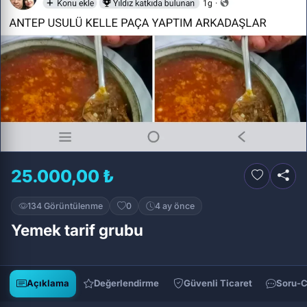
25.000,00 ₺
134 Görüntülenme
0
4 ay önce
Yemek tarif grubu
Açıklama
Değerlendirme
Güvenli Ticaret
Soru-