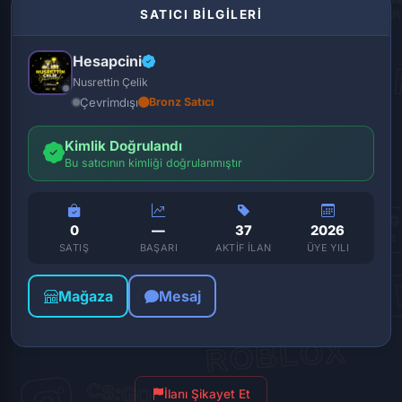
SATICI BİLGİLERİ
Hesapcini
Nusrettin Çelik
Çevrimdışı
Bronz Satıcı
Kimlik Doğrulandı
Bu satıcının kimliği doğrulanmıştır
0
—
37
2026
SATIŞ
BAŞARI
AKTIF İLAN
ÜYE YILI
Mağaza
Mesaj
İlanı Şikayet Et