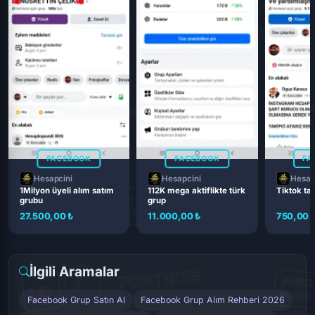
FACEBOOK
FACEBOOK
FA
Hesapcini
Hesapcini
Hesap
1Milyon üyeli alım satım
112K mega aktiflikte türk
Tiktok ta
grubu
grup
27.500,00 ₺
11.000,00 ₺
750,00 
İlgili Aramalar
Facebook Grup Satın Al
Facebook Grup Alım Rehberi 2026