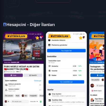
Hesapcini - Diğer İlanları
VITRIN İLAN
VITRIN İLAN
VITRIN 