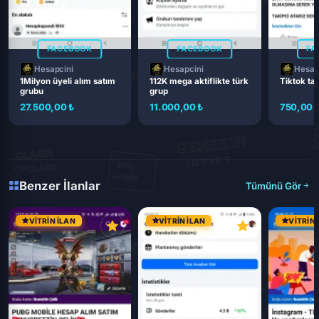
FACEBOOK
FACEBOOK
FA
Hesapcini
Hesapcini
Hesap
1Milyon üyeli alım satım
112K mega aktiflikte türk
Tiktok ta
grubu
grup
27.500,00 ₺
11.000,00 ₺
750,00 
Benzer İlanlar
Tümünü Gör
VITRIN İLAN
VITRIN İLAN
VITRIN 