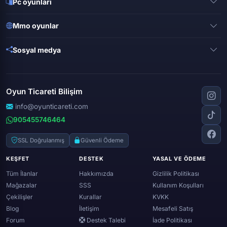
Pc oyunları
Clash of clans
Valorant
Mobile legends
Mmo oyunlar
League of legends
Brawl stars
Metin 2
Gta online
Sosyal medya
Free fire
Knight online
Apex legends
Clash royale
Instagram
Silkroad online
Dota 2
Roblox
Tiktok
Wolfteam
Oyun Ticareti Bilişim
Lost ark
Minecraft
Discord
Rise online
World of warcraft
info@oyunticareti.com
Youtube
Black desert online
905455746464
Zula
Twitch
Throne and liberty
Twitter (x)
SSL Doğrulanmış
Güvenli Ödeme
Genshin ımpact
Whatsapp
KEŞFET
DESTEK
YASAL VE ÖDEME
Spotify
Tüm İlanlar
Hakkımızda
Gizlilik Politikası
Mağazalar
SSS
Kullanım Koşulları
Çekilişler
Kurallar
KVKK
Blog
İletişim
Mesafeli Satış
Forum
Destek Talebi
İade Politikası