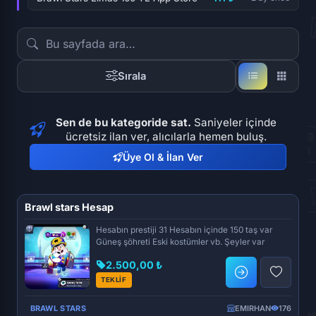
Sırala
Sen de bu kategoride sat.
Saniyeler içinde
ücretsiz ilan ver, alıcılarla hemen buluş.
Üye Ol & İlan Ver
Brawl stars Hesap
Hesabın prestiji 31 Hesabın içinde 150 taş var
Güneş şöhreti Eski kostümler vb. Şeyler var
2.500,00 ₺
TEKLİF
BRAWL STARS
EMIRHAN
176