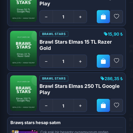
Play
−
+
15,90 ₺
BRAWL STARS
Brawl Stars Elmas 15 TL Razer
Gold
−
+
286,35 ₺
BRAWL STARS
Brawl Stars Elmas 250 TL Google
Play
−
+
Brawş stars hesap satım
Çok eski bir hesaptır oynamıyorum ondan