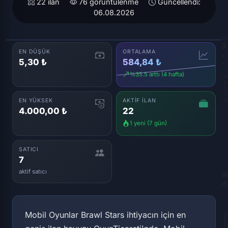
22 ilan
76 görüntülenme
Güncellendi:
06.08.2026
EN DÜŞÜK
ORTALAMA
5,30 ₺
584,84 ₺
%35.5 arttı (4 hafta)
EN YÜKSEK
AKTIF İLAN
4.000,00 ₺
22
1 yeni (7 gün)
SATICI
7
aktif satıcı
Mobil Oyunlar Brawl Stars ihtiyacın için en