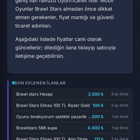
geniş ilan havuzu OyunTicareti'nde. Mobil
Oyunlar Brawl Stars almadan önce dikkat
etmen gerekenler, fiyat mantığı ve güvenli
ticaret adımları.
Aşağıdaki listede fiyatlar canlı olarak
güncellenir; dilediğin ilana tıklayıp satıcıyla
iletişime geçebilirsin.
SON EKLENEN İLANLAR
Brawl stars Hesap
2.500 ₺
2 ay önce
Brawl Stars Elmas 100 TL Razer Gold
106 ₺
2 ay önce
Oyunu bırakıyorum satılıktır pazarlık imandan...
500 ₺
1 ay önce
Brawlstars 56K kupa
4.000 ₺
1 ay önce
Brawl Stars Elmas 100 TL App Store
111 ₺
2 ay önce