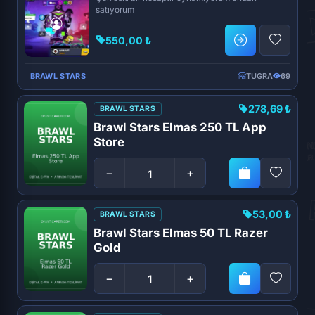
satıyorum
550,00 ₺
BRAWL STARS
TUGRA
69
278,69 ₺
BRAWL STARS
Brawl Stars Elmas 250 TL App
Store
−
+
53,00 ₺
BRAWL STARS
Brawl Stars Elmas 50 TL Razer
Gold
−
+