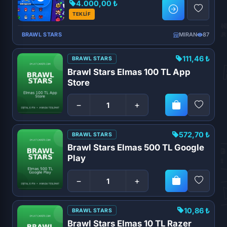
4.000,00 ₺
TEKLİF
BRAWL STARS
MIRAN
87
111,46 ₺
BRAWL STARS
Brawl Stars Elmas 100 TL App
Store
−
+
572,70 ₺
BRAWL STARS
Brawl Stars Elmas 500 TL Google
Play
−
+
10,86 ₺
BRAWL STARS
Brawl Stars Elmas 10 TL Razer