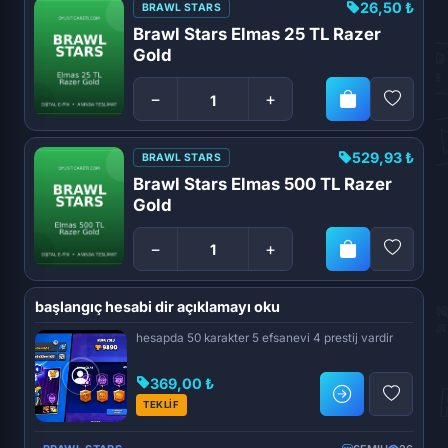
26,50 ₺
BRAWL STARS
Brawl Stars Elmas 25 TL Razer
Gold
−
+
529,93 ₺
BRAWL STARS
Brawl Stars Elmas 500 TL Razer
Gold
−
+
başlangıç hesabi dir açıklamayı oku
hesapda 50 karakter 5 efsanevi 4 prestij vardir
369,00 ₺
TEKLİF