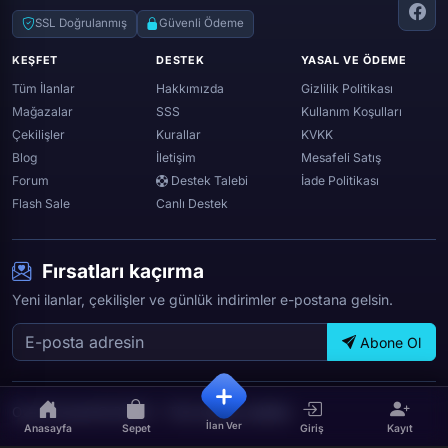
Throne and liberty
Twitter (x)
SSL Doğrulanmış
Güvenli Ödeme
Genshin ımpact
Whatsapp
KEŞFET
DESTEK
YASAL VE ÖDEME
Spotify
Tüm İlanlar
Hakkımızda
Gizlilik Politikası
Mağazalar
SSS
Kullanım Koşulları
Çekilişler
Kurallar
KVKK
Blog
İletişim
Mesafeli Satış
Forum
Destek Talebi
İade Politikası
Flash Sale
Canlı Destek
Fırsatları kaçırma
Yeni ilanlar, çekilişler ve günlük indirimler e-postana gelsin.
Abone Ol
OyunTicareti © 2026 — Tüm hakları saklıdır.
İlan Ver
Anasayfa
Sepet
Giriş
Kayıt