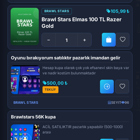
105,99 ₺
BRAWL STARS
Brawl Stars Elmas 100 TL Razer
Gold
−
+
Oyunu bırakıyorum satılıktır pazarlık imandan gelir
Hesap kupa olarak çok yok efsanevi skin baya var
ve nadir kostüm bulunmaktadır
500,00 ₺
TEKLİF
BRAWL STARS
SEYIT
96
Brawlstars 56K kupa
ACİL SATILIKTIR pazarlık yapıabilir (500-1000)
arası