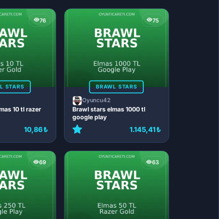
76
75
L STARS
BRAWL STARS
Oyuncu42
mas 10 tl razer
Brawl stars elmas 1000 tl
google play
10,86 ₺
1.145,41 ₺
69
63