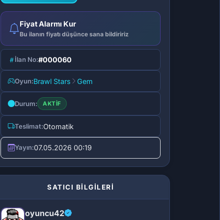
Fiyat Alarmı Kur
Bu ilanın fiyatı düşünce sana bildiririz
İlan No:
#000060
Oyun:
Brawl Stars
Gem
Durum:
AKTIF
Teslimat:
Otomatik
Yayın:
07.05.2026 00:19
SATICI BİLGİLERİ
oyuncu42