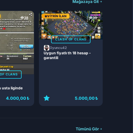
Mağazaya Git
VITRIN İLAN
38
33
CLASH OF CLANS
Oyuncu42
Uygun fiyatlı th 18 hesap -
garantili
OF CLANS
n usta liginde
4.000,00 ₺
5.000,00 ₺
Tümünü Gör