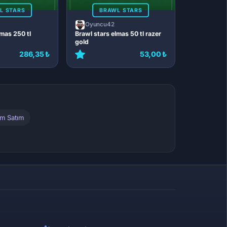
L STARS
BRAWL STARS
Oyuncu42
lmas 250 tl
Brawl stars elmas 50 tl razer
gold
286,35 ₺
53,00 ₺
ım Satım