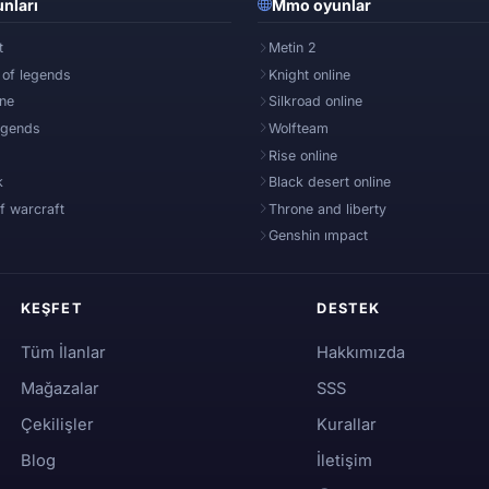
nları
Mmo oyunlar
t
Metin 2
 of legends
Knight online
ine
Silkroad online
egends
Wolfteam
Rise online
k
Black desert online
f warcraft
Throne and liberty
Genshin ımpact
KEŞFET
DESTEK
Tüm İlanlar
Hakkımızda
Mağazalar
SSS
Çekilişler
Kurallar
Blog
İletişim