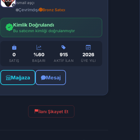
ismail aşçı
Çevrimdışı
Bronz Satıcı
Kimlik Doğrulandı
Bu satıcının kimliği doğrulanmıştır
0
%60
915
2026
SATIŞ
BAŞARI
AKTIF İLAN
ÜYE YILI
Mağaza
Mesaj
İlanı Şikayet Et