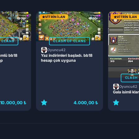
VITRIN İLAN
VITRIN İLAN
76
60
F CLANS
CLASH OF CLANS
Oyuncu42
ümlü bb18
Yaz indirimleri başladı. bb18
ap
hesap çok uyguna
CLASH 
Oyuncu42
Gala isimli kla
10.000,00 ₺
4.000,00 ₺