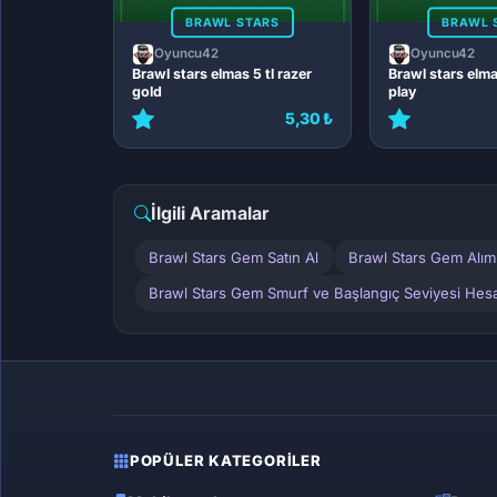
BRAWL STARS
BRAWL 
Oyuncu42
Oyuncu42
Brawl stars elmas 5 tl razer
Brawl stars elma
gold
play
5,30 ₺
İlgili Aramalar
Brawl Stars Gem Satın Al
Brawl Stars Gem Alı
Brawl Stars Gem Smurf ve Başlangıç Seviyesi Hesa
POPÜLER KATEGORILER