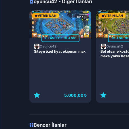
oyuncu42 - Diğer İlanları
VITRIN İLAN
VITRIN İLAN
145
CLASH OF CLANS
CLASH O
Oyuncu42
Oyuncu42
Siteye özel fiyat ekipman max
Bol efsane kost
maxa yakın hes
5.000,00 ₺
Benzer İlanlar