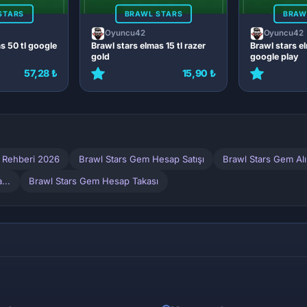
STARS
BRAWL STARS
BRAW
Oyuncu42
Oyuncu42
s 50 tl google
Brawl stars elmas 15 tl razer
Brawl stars e
gold
google play
57,28 ₺
15,90 ₺
m Rehberi 2026
Brawl Stars Gem Hesap Satışı
Brawl Stars Gem Al
...
Brawl Stars Gem Hesap Takası