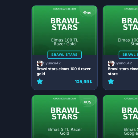
99
BRAWL STARS
BRAWL 
Oyuncu42
Oyuncu42
Brawl stars elmas 100 tl razer
Brawl stars elma
gold
store
105,99 ₺
75