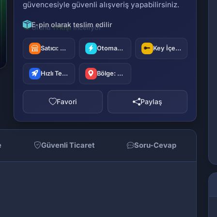
güvencesiyle güvenli alışveriş yapabilirsiniz.
E-pin olarak teslim edilir
Satıcı:
oyuncu42
Otomatik Teslimat
Key İçerir
Hızlı Teslimat
Bölge: Türkiye
Favori
Paylaş
e
Güvenli Ticaret
Soru-Cevap