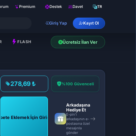
orum
Premium
Destek
Davet
TR
Giriş Yap
Kayıt Ol
R
FLASH
Ücretsiz İlan Ver
278,69 ₺
%100 Güvenceli
Arkadaşına
Hediye Et
E-pin'i
pete Eklemek İçin Giriş Yap
arkadaşının e-
postasına özel
mesajınla
gönder