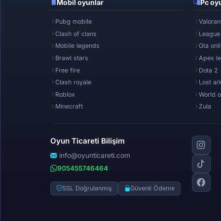
Mobil oyunlar
Pc oyu
Pubg mobile
Valoran
Clash of clans
League
Mobile legends
Gta onl
Brawl stars
Apex l
Free fire
Dota 2
Clash royale
Lost ar
Roblox
World o
Minecraft
Zula
Oyun Ticareti Bilişim
info@oyunticareti.com
905455746464
SSL Doğrulanmış
Güvenli Ödeme