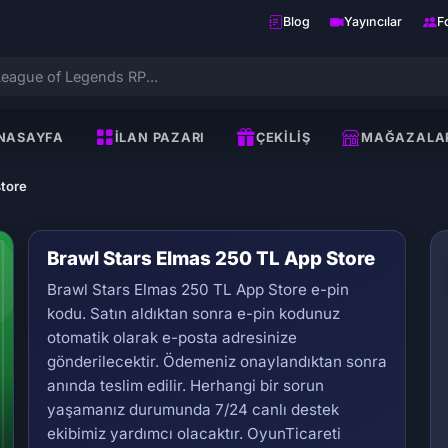
Blog
Yayıncılar
F
NASAYFA
İLAN PAZARI
ÇEKILIŞ
MAĞAZALA
store
Brawl Stars Elmas 250 TL App Store
Brawl Stars Elmas 250 TL App Store e-pin
kodu. Satın aldıktan sonra e-pin kodunuz
otomatik olarak e-posta adresinize
gönderilecektir. Ödemeniz onaylandıktan sonra
anında teslim edilir. Herhangi bir sorun
Se
yaşamanız durumunda 7/24 canlı destek
ekibimiz yardımcı olacaktır. OyunTicareti