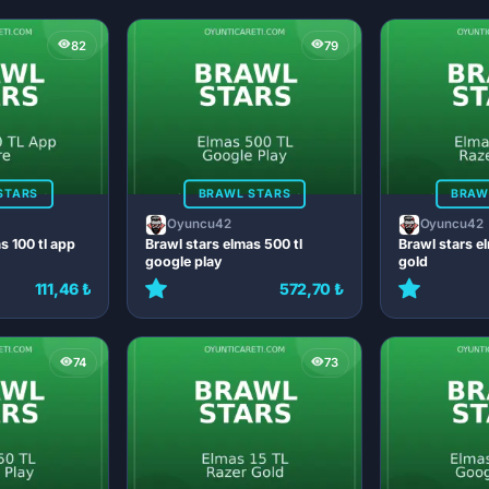
82
79
STARS
BRAWL STARS
BRAW
Oyuncu42
Oyuncu42
s 100 tl app
Brawl stars elmas 500 tl
Brawl stars el
google play
gold
111,46 ₺
572,70 ₺
74
73