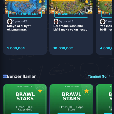
CLASH OF CLANS
CLASH OF CLANS
CLASH
Oyuncu42
Oyuncu42
Oyun
Siteye özel fiyat
Bol efsane kostümlü
Yaz indiri
ekipman max
bb18 maxa yakın hesap
bb18 hes
5.000,00 ₺
10.000,00 ₺
4.000,0
Benzer İlanlar
Tümünü Gör