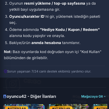
Oyunun
resmi yükleme / top-up sayfasına
ya da
yetkili bayi uygulamasına gir.
Oyuncu/karakter ID
'ni gir, yüklemek istediğin paketi
seç.
Ödeme adımında
"Hediye Kodu / Kupon / Redeem"
alanına kodu yapıştır ve onayla.
Bakiye/ürün
anında hesabına
tanımlanır.
Not:
Bazı oyunlarda kod doğrudan oyun içi
"Kod Kullan"
bölümünden de girilebilir.
Sorun yaşarsan 7/24 canlı destek ekibimiz yardımcı olur.
oyuncu42 - Diğer İlanları
Mağazaya Git
VITRIN İLAN
VITRIN İLAN
VITRIN 