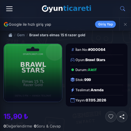
Google ile hızlı giriş yap
Giriş Yap
Gem
Brawl stars elmas 15 tl razer gold
#000064
İlan No:
Brawl Stars
Oyun:
Aktif
Durum:
999
Stok:
Anında
Teslimat:
07.05.2026
Yayın:
15,90 ₺
·
0
Değerlendirme
0
Soru & Cevap