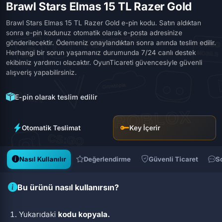
Brawl Stars Elmas 15 TL Razer Gold
Brawl Stars Elmas 15 TL Razer Gold e-pin kodu. Satın aldıktan
sonra e-pin kodunuz otomatik olarak e-posta adresinize
gönderilecektir. Ödemeniz onaylandıktan sonra anında teslim edilir.
Herhangi bir sorun yaşamanız durumunda 7/24 canlı destek
ekibimiz yardımcı olacaktır. OyunTicareti güvencesiyle güvenli
alışveriş yapabilirsiniz.
E-pin olarak teslim edilir
Otomatik Teslimat
Key İçerir
Nasıl Kullanılır
Değerlendirme
Güvenli Ticaret
S
Bu ürünü nasıl kullanırsın?
Yukarıdaki
kodu kopyala.