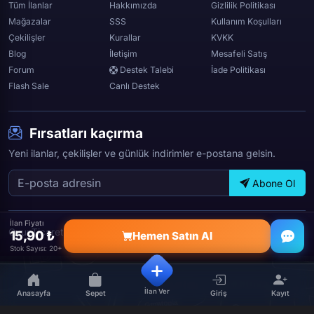
Tüm İlanlar
Hakkımızda
Gizlilik Politikası
Mağazalar
SSS
Kullanım Koşulları
Çekilişler
Kurallar
KVKK
Blog
İletişim
Mesafeli Satış
Forum
Destek Talebi
İade Politikası
Flash Sale
Canlı Destek
Fırsatları kaçırma
Yeni ilanlar, çekilişler ve günlük indirimler e-postana gelsin.
Abone Ol
İlan Fiyatı
OyunTicareti © 2026 — Tüm hakları saklıdır.
15,90 ₺
Hemen Satın Al
Stok Sayısı: 20+
İlan Ver
Anasayfa
Sepet
Giriş
Kayıt