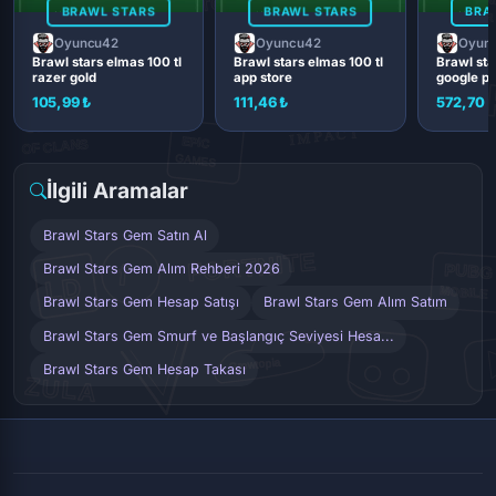
BRAWL STARS
BRAWL STARS
BRA
Oyuncu42
Oyuncu42
Oyun
Brawl stars elmas 100 tl
Brawl stars elmas 100 tl
Brawl sta
razer gold
app store
google pl
105,99 ₺
111,46 ₺
572,70 
İlgili Aramalar
Brawl Stars Gem Satın Al
Brawl Stars Gem Alım Rehberi 2026
Brawl Stars Gem Hesap Satışı
Brawl Stars Gem Alım Satım
Brawl Stars Gem Smurf ve Başlangıç Seviyesi Hesa...
Brawl Stars Gem Hesap Takası