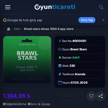
Google ile hızlı giriş yap
Giriş Yap
Gem
Brawl stars elmas 1000 tl app store
#000061
İlan No:
Brawl Stars
Oyun:
Aktif
Durum:
330
Stok:
Anında
Teslimat:
07.05.2026
Yayın:
1.104,95 ₺
·
0
Değerlendirme
0
Soru & Cevap