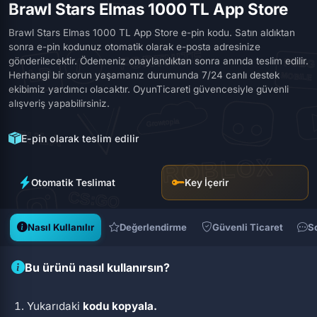
Brawl Stars Elmas 1000 TL App Store
Brawl Stars Elmas 1000 TL App Store e-pin kodu. Satın aldıktan
sonra e-pin kodunuz otomatik olarak e-posta adresinize
gönderilecektir. Ödemeniz onaylandıktan sonra anında teslim edilir.
Herhangi bir sorun yaşamanız durumunda 7/24 canlı destek
ekibimiz yardımcı olacaktır. OyunTicareti güvencesiyle güvenli
alışveriş yapabilirsiniz.
E-pin olarak teslim edilir
Otomatik Teslimat
Key İçerir
Nasıl Kullanılır
Değerlendirme
Güvenli Ticaret
S
Bu ürünü nasıl kullanırsın?
Yukarıdaki
kodu kopyala.