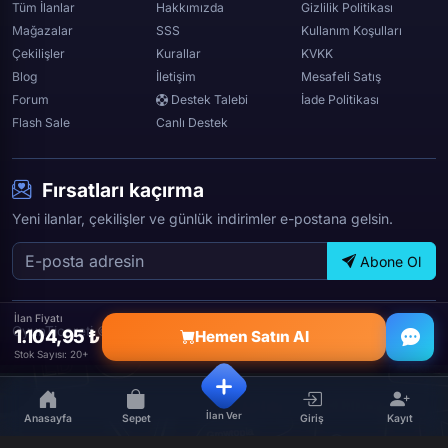
Tüm İlanlar
Hakkımızda
Gizlilik Politikası
Mağazalar
SSS
Kullanım Koşulları
Çekilişler
Kurallar
KVKK
Blog
İletişim
Mesafeli Satış
Forum
Destek Talebi
İade Politikası
Flash Sale
Canlı Destek
Fırsatları kaçırma
Yeni ilanlar, çekilişler ve günlük indirimler e-postana gelsin.
Abone Ol
İlan Fiyatı
OyunTicareti © 2026 — Tüm hakları saklıdır.
1.104,95 ₺
Hemen Satın Al
Stok Sayısı: 20+
İlan Ver
Anasayfa
Sepet
Giriş
Kayıt