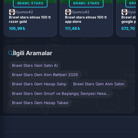
BRAWL STARS
BRAWL STARS
BRA
Oyuncu42
Oyuncu42
Oyun
Brawl stars elmas 100 tl
Brawl stars elmas 100 tl
Brawl sta
razer gold
app store
google pl
105,99 ₺
111,46 ₺
572,70 
İlgili Aramalar
Brawl Stars Gem Satın Al
Brawl Stars Gem Alım Rehberi 2026
Brawl Stars Gem Hesap Satışı
Brawl Stars Gem Alım Satım
Brawl Stars Gem Smurf ve Başlangıç Seviyesi Hesa...
Brawl Stars Gem Hesap Takası