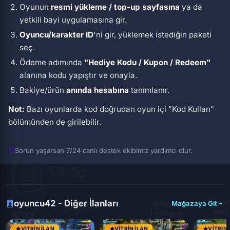
Oyunun
resmi yükleme / top-up sayfasına
ya da
yetkili bayi uygulamasına gir.
Oyuncu/karakter ID
'ni gir, yüklemek istediğin paketi
seç.
Ödeme adımında
"Hediye Kodu / Kupon / Redeem"
alanına kodu yapıştır ve onayla.
Bakiye/ürün
anında hesabına
tanımlanır.
Not:
Bazı oyunlarda kod doğrudan oyun içi
"Kod Kullan"
bölümünden de girilebilir.
Sorun yaşarsan 7/24 canlı destek ekibimiz yardımcı olur.
oyuncu42 - Diğer İlanları
Mağazaya Git
VITRIN İLAN
VITRIN İLAN
VITRIN 