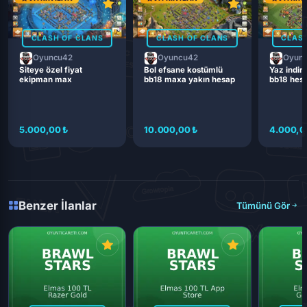
CLASH OF CLANS
CLASH OF CLANS
CLASH
Oyuncu42
Oyuncu42
Oyun
Siteye özel fiyat
Bol efsane kostümlü
Yaz indiri
ekipman max
bb18 maxa yakın hesap
bb18 hes
5.000,00 ₺
10.000,00 ₺
4.000,0
Benzer İlanlar
Tümünü Gör