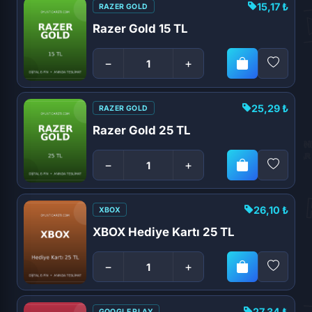
15,17 ₺
RAZER GOLD
Razer Gold 15 TL
−
+
25,29 ₺
RAZER GOLD
Razer Gold 25 TL
−
+
26,10 ₺
XBOX
XBOX Hediye Kartı 25 TL
−
+
27,34 ₺
GOOGLE PLAY