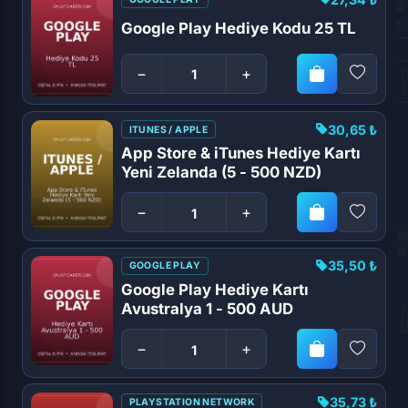
Google Play Hediye Kodu 25 TL
−
+
30,65 ₺
ITUNES / APPLE
App Store & iTunes Hediye Kartı
Yeni Zelanda (5 - 500 NZD)
−
+
35,50 ₺
GOOGLE PLAY
Google Play Hediye Kartı
Avustralya 1 - 500 AUD
−
+
35,73 ₺
PLAYSTATION NETWORK