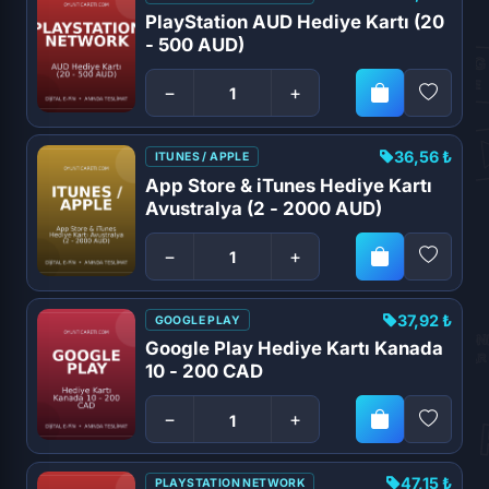
PlayStation AUD Hediye Kartı (20
- 500 AUD)
−
+
36,56 ₺
ITUNES / APPLE
App Store & iTunes Hediye Kartı
Avustralya (2 - 2000 AUD)
−
+
37,92 ₺
GOOGLE PLAY
Google Play Hediye Kartı Kanada
10 - 200 CAD
−
+
47,15 ₺
PLAYSTATION NETWORK