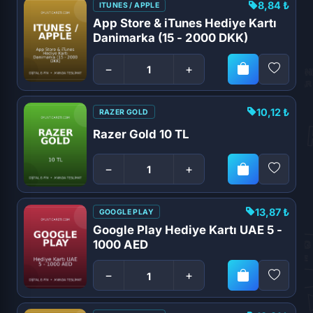
8,84 ₺
ITUNES / APPLE
App Store & iTunes Hediye Kartı
Danimarka (15 - 2000 DKK)
−
+
10,12 ₺
RAZER GOLD
Razer Gold 10 TL
−
+
13,87 ₺
GOOGLE PLAY
Google Play Hediye Kartı UAE 5 -
1000 AED
−
+