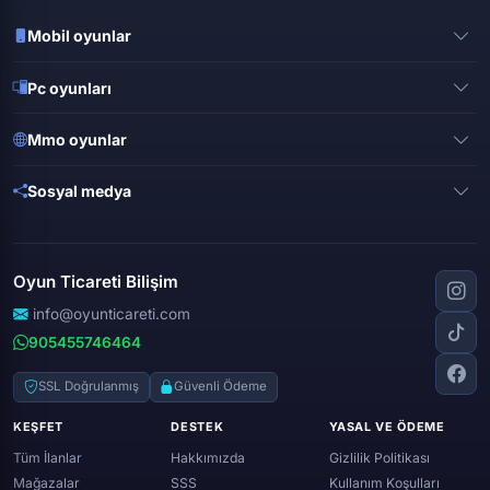
Mobil oyunlar
Pubg mobile
Pc oyunları
Clash of clans
Valorant
Mobile legends
Mmo oyunlar
League of legends
Brawl stars
Metin 2
Gta online
Sosyal medya
Free fire
Knight online
Apex legends
Clash royale
Instagram
Silkroad online
Dota 2
Roblox
Tiktok
Wolfteam
Oyun Ticareti Bilişim
Lost ark
Minecraft
Discord
Rise online
World of warcraft
info@oyunticareti.com
Youtube
Black desert online
905455746464
Zula
Twitch
Throne and liberty
Twitter (x)
SSL Doğrulanmış
Güvenli Ödeme
Genshin ımpact
Whatsapp
KEŞFET
DESTEK
YASAL VE ÖDEME
Spotify
Tüm İlanlar
Hakkımızda
Gizlilik Politikası
Mağazalar
SSS
Kullanım Koşulları