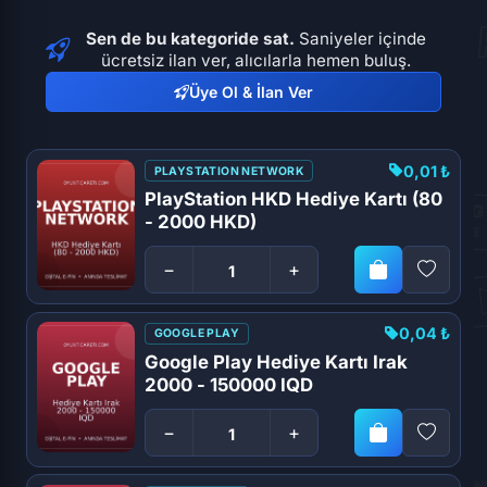
Sen de bu kategoride sat.
Saniyeler içinde
ücretsiz ilan ver, alıcılarla hemen buluş.
Üye Ol & İlan Ver
0,01 ₺
PLAYSTATION NETWORK
PlayStation HKD Hediye Kartı (80
- 2000 HKD)
−
+
0,04 ₺
GOOGLE PLAY
Google Play Hediye Kartı Irak
2000 - 150000 IQD
−
+