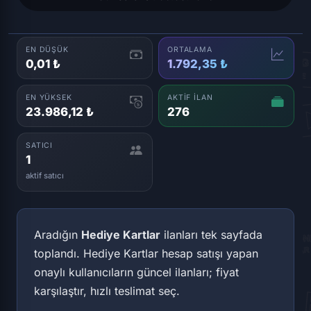
EN DÜŞÜK
ORTALAMA
0,01 ₺
1.792,35 ₺
EN YÜKSEK
AKTIF İLAN
23.986,12 ₺
276
SATICI
1
aktif satıcı
Aradığın
Hediye Kartlar
ilanları tek sayfada
toplandı. Hediye Kartlar hesap satışı yapan
onaylı kullanıcıların güncel ilanları; fiyat
karşılaştır, hızlı teslimat seç.