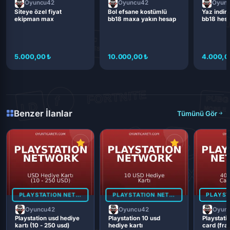
Oyuncu42
Oyuncu42
Oyun
Siteye özel fiyat
Bol efsane kostümlü
Yaz indiri
ekipman max
bb18 maxa yakın hesap
bb18 hes
5.000,00 ₺
10.000,00 ₺
4.000,0
Benzer İlanlar
Tümünü Gör
PLAYSTATION NETWORK
PLAYSTATION NETWORK
Oyuncu42
Oyuncu42
Oyun
Playstation usd hediye
Playstation 10 usd
Playstati
kartı (10 - 250 usd)
hediye kartı
card (fra