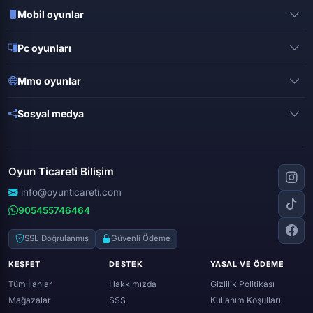
Mobil oyunlar
Pubg mobile
Pc oyunları
Clash of clans
Valorant
Mobile legends
Mmo oyunlar
League of legends
Brawl stars
Metin 2
Gta online
Sosyal medya
Free fire
Knight online
Apex legends
Clash royale
Instagram
Silkroad online
Dota 2
Roblox
Tiktok
Wolfteam
Oyun Ticareti Bilişim
Lost ark
Minecraft
Discord
Rise online
World of warcraft
info@oyunticareti.com
Youtube
Black desert online
905455746464
Zula
Twitch
Throne and liberty
Twitter (x)
SSL Doğrulanmış
Güvenli Ödeme
Genshin ımpact
Whatsapp
KEŞFET
DESTEK
YASAL VE ÖDEME
Spotify
Tüm İlanlar
Hakkımızda
Gizlilik Politikası
Mağazalar
SSS
Kullanım Koşulları