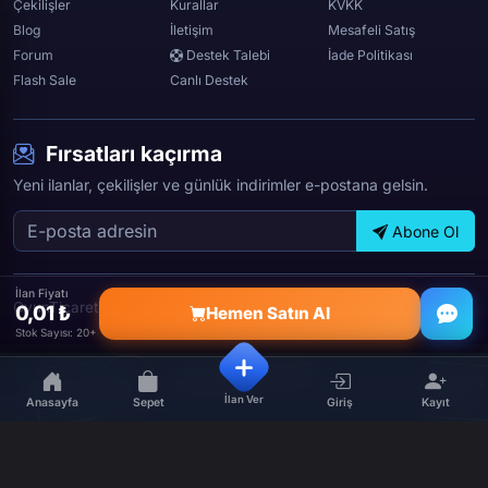
Çekilişler
Kurallar
KVKK
Blog
İletişim
Mesafeli Satış
Forum
Destek Talebi
İade Politikası
Flash Sale
Canlı Destek
Fırsatları kaçırma
Yeni ilanlar, çekilişler ve günlük indirimler e-postana gelsin.
Abone Ol
İlan Fiyatı
OyunTicareti © 2026 — Tüm hakları saklıdır.
0,01 ₺
Hemen Satın Al
Stok Sayısı: 20+
İlan Ver
Anasayfa
Sepet
Giriş
Kayıt