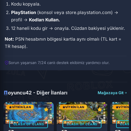
Kodu kopyala.
PlayStation
(konsol veya store.playstation.com) →
profil →
Kodları Kullan.
12 haneli kodu gir → onayla. Cüzdan bakiyesi yüklenir.
Not:
PSN hesabının bölgesi kartla aynı olmalı (TL kart =
TR hesap).
Sorun yaşarsan 7/24 canlı destek ekibimiz yardımcı olur.
oyuncu42 - Diğer İlanları
Mağazaya Git
VITRIN İLAN
VITRIN İLAN
VITRIN 
CLASH OF CLANS
CLASH OF CLANS
CLASH