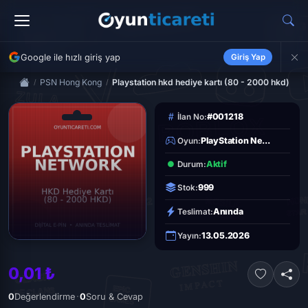
Google ile hızlı giriş yap
Giriş Yap
PSN Hong Kong
Playstation hkd hediye kartı (80 - 2000 hkd)
#001218
İlan No:
PlayStation Ne...
Oyun:
Aktif
Durum:
999
Stok:
Anında
Teslimat:
13.05.2026
Yayın:
0,01 ₺
·
0
Değerlendirme
0
Soru & Cevap