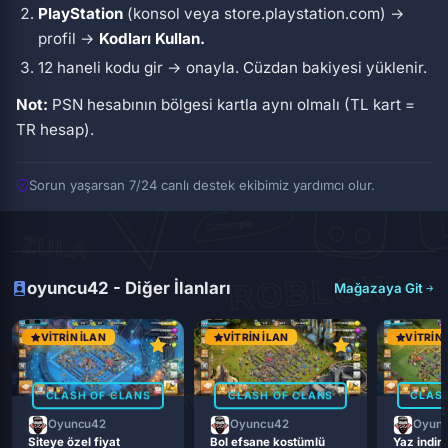
PlayStation
(konsol veya store.playstation.com) →
profil →
Kodları Kullan.
12 haneli kodu gir → onayla. Cüzdan bakiyesi yüklenir.
Not:
PSN hesabının bölgesi kartla aynı olmalı (TL kart =
TR hesap).
Sorun yaşarsan 7/24 canlı destek ekibimiz yardımcı olur.
oyuncu42 - Diğer İlanları
Mağazaya Git
VITRIN İLAN
VITRIN İLAN
VITRIN 
CLASH OF CLANS
CLASH OF CLANS
CLASH
Oyuncu42
Oyuncu42
Oyun
Siteye özel fiyat
Bol efsane kostümlü
Yaz indiri