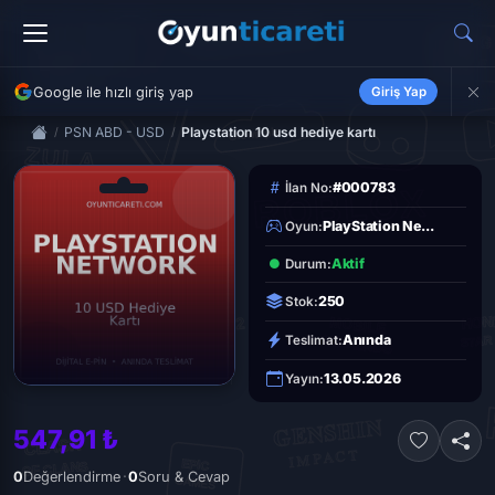
Google ile hızlı giriş yap
Giriş Yap
PSN ABD - USD
Playstation 10 usd hediye kartı
#000783
İlan No:
PlayStation Ne...
Oyun:
Aktif
Durum:
250
Stok:
Anında
Teslimat:
13.05.2026
Yayın:
547,91 ₺
·
0
Değerlendirme
0
Soru & Cevap