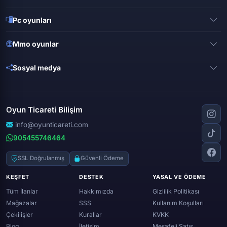
Pubg mobile
Pc oyunları
Clash of clans
Valorant
Mobile legends
Mmo oyunlar
League of legends
Brawl stars
Metin 2
Gta online
Sosyal medya
Free fire
Knight online
Apex legends
Clash royale
Instagram
Silkroad online
Dota 2
Roblox
Tiktok
Wolfteam
Oyun Ticareti Bilişim
Lost ark
Minecraft
Discord
Rise online
World of warcraft
info@oyunticareti.com
Youtube
Black desert online
905455746464
Zula
Twitch
Throne and liberty
Twitter (x)
SSL Doğrulanmış
Güvenli Ödeme
Genshin ımpact
Whatsapp
KEŞFET
DESTEK
YASAL VE ÖDEME
Spotify
Tüm İlanlar
Hakkımızda
Gizlilik Politikası
Mağazalar
SSS
Kullanım Koşulları
Çekilişler
Kurallar
KVKK
Blog
İletişim
Mesafeli Satış