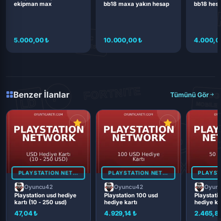
ekipman max
bb18 maxa yakın hesap
bb18 hes
5.000,00 ₺
10.000,00 ₺
4.000,0
Benzer İlanlar
Tümünü Gör
PLAYSTATION NETWORK
PLAYSTATION NETWORK
Oyuncu42
Oyuncu42
Oyun
Playstation usd hediye
Playstation 100 usd
Playstati
kartı (10 - 250 usd)
hediye kartı
hediye ka
47,04 ₺
4.929,14 ₺
2.465,8