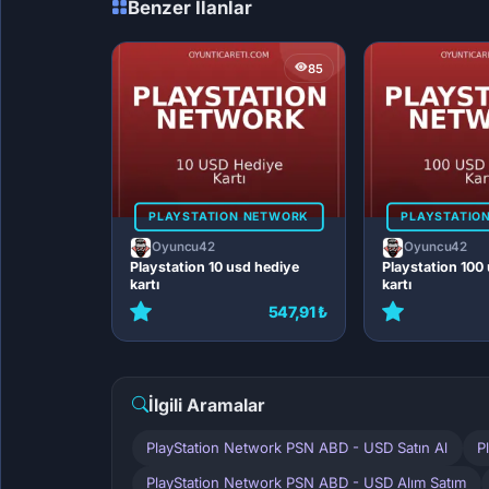
Benzer İlanlar
85
PLAYSTATION NETWORK
PLAYSTATIO
Oyuncu42
Oyuncu42
Playstation 10 usd hediye
Playstation 100
kartı
kartı
547,91 ₺
İlgili Aramalar
PlayStation Network PSN ABD - USD Satın Al
P
PlayStation Network PSN ABD - USD Alım Satım