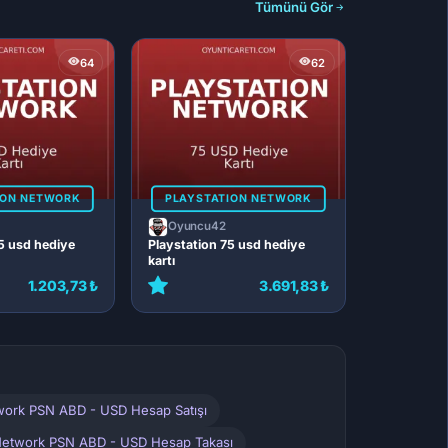
Tümünü Gör
64
62
ION NETWORK
PLAYSTATION NETWORK
Oyuncu42
5 usd hediye
Playstation 75 usd hediye
kartı
1.203,73 ₺
3.691,83 ₺
twork PSN ABD - USD Hesap Satışı
 Network PSN ABD - USD Hesap Takası