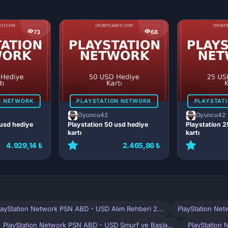
73
68
N NETWORK
PLAYSTATION NETWORK
PLAYSTAT
Oyuncu42
Oyuncu42
 usd hediye
Playstation 50 usd hediye
Playstation 2
kartı
kartı
4.929,14 ₺
2.465,86 ₺
layStation Network PSN ABD - USD Alım Rehberi 2...
PlayStation Ne
PlayStation Network PSN ABD - USD Smurf ve Başla...
PlayStation