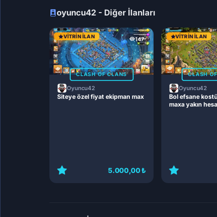
oyuncu42 - Diğer İlanları
VITRIN İLAN
VITRIN İLAN
147
CLASH OF CLANS
CLASH O
Oyuncu42
Oyuncu42
Siteye özel fiyat ekipman max
Bol efsane kost
maxa yakın hes
5.000,00 ₺