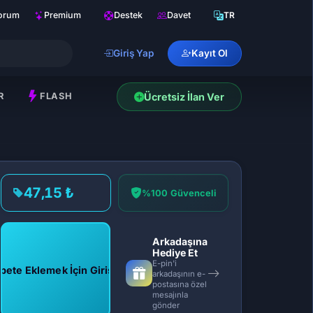
orum
Premium
Destek
Davet
TR
Giriş Yap
Kayıt Ol
R
FLASH
Ücretsiz İlan Ver
47,15 ₺
%100 Güvenceli
Arkadaşına
Hediye Et
E-pin'i
pete Eklemek İçin Giriş Yap
arkadaşının e-
postasına özel
mesajınla
gönder