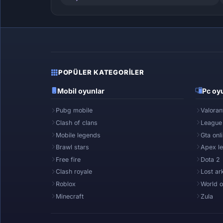
POPÜLER KATEGORILER
Mobil oyunlar
Pc oyu
Pubg mobile
Valoran
Clash of clans
League
Mobile legends
Gta onl
Brawl stars
Apex l
Free fire
Dota 2
Clash royale
Lost ar
Roblox
World o
Minecraft
Zula