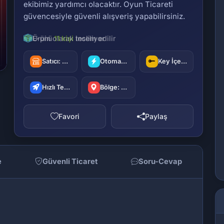
ekibimiz yardımcı olacaktır. Oyun Ticareti
güvencesiyle güvenli alışveriş yapabilirsiniz.
E-pin olarak teslim edilir
Satıcı:
oyuncu42
Otomatik Teslimat
Key İçerir
Hızlı Teslimat
Bölge: Türkiye
Favori
Paylaş
e
Güvenli Ticaret
Soru-Cevap