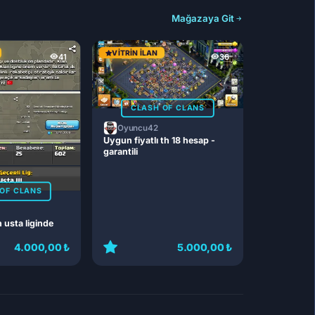
Mağazaya Git
VITRIN İLAN
41
36
CLASH OF CLANS
Oyuncu42
Uygun fiyatlı th 18 hesap -
garantili
OF CLANS
n usta liginde
4.000,00 ₺
5.000,00 ₺