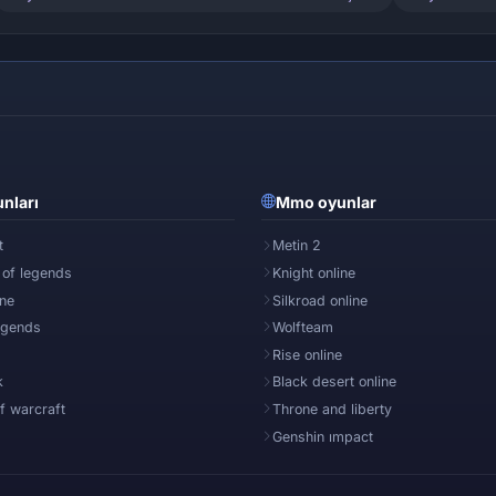
nları
Mmo oyunlar
t
Metin 2
 of legends
Knight online
ine
Silkroad online
egends
Wolfteam
Rise online
k
Black desert online
f warcraft
Throne and liberty
Genshin ımpact