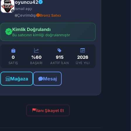
oyuncu42
ismail aşçı
Çevrimdışı
Bronz Satıcı
Kimlik Doğrulandı
Bu satıcının kimliği doğrulanmıştır
0
%60
915
2026
SATIŞ
BAŞARI
AKTIF İLAN
ÜYE YILI
Mağaza
Mesaj
İlanı Şikayet Et