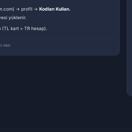
on.com) → profil →
Kodları Kullan.
esi yüklenir.
ı (TL kart = TR hesap).
ı olur.