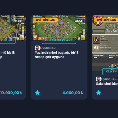
VITRIN İLAN
VITRIN İLAN
79
64
F CLANS
CLASH OF CLANS
Oyuncu42
ümlü bb18
Yaz indirimleri başladı. bb18
ap
hesap çok uyguna
CLASH 
Oyuncu42
Gala isimli kla
10.000,00 ₺
4.000,00 ₺