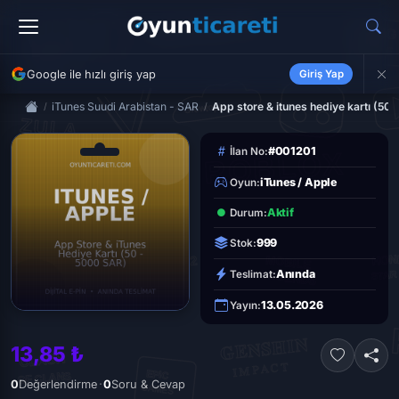
Google ile hızlı giriş yap
Giriş Yap
iTunes Suudi Arabistan - SAR
App store & itunes hediye kartı (50 
#001201
İlan No:
iTunes / Apple
Oyun:
Aktif
Durum:
999
Stok:
Anında
Teslimat:
13.05.2026
Yayın:
13,85 ₺
·
0
Değerlendirme
0
Soru & Cevap