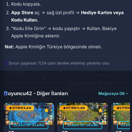
Kodu kopyala.
App Store
aç → sağ üst profil →
Hediye Kartını veya
Kodu Kullan.
"Kodu Elle Girin" → kodu yapıştır → Kullan. Bakiye
Apple Kimliğine eklenir.
Not:
Apple Kimliğin Türkiye bölgesinde olmalı.
Sorun yaşarsan 7/24 canlı destek ekibimiz yardımcı olur.
oyuncu42 - Diğer İlanları
Mağazaya Git
VITRIN İLAN
VITRIN İLAN
VITRIN 
CLASH OF CLANS
CLASH OF CLANS
CLASH