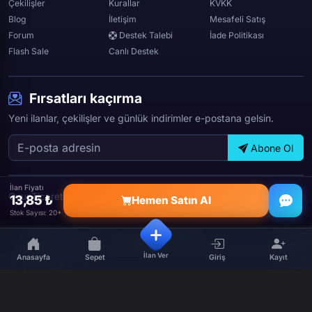
Çekilişler
Kurallar
KVKK
Blog
İletişim
Mesafeli Satış
Forum
Destek Talebi
İade Politikası
Flash Sale
Canlı Destek
Fırsatları kaçırma
Yeni ilanlar, çekilişler ve günlük indirimler e-postana gelsin.
Abone Ol
İlan Fiyatı
OyunTicareti © 2026 — Tüm hakları saklıdır.
13,85 ₺
Hemen Satın Al
Stok Sayısı: 20+
İlan Ver
Anasayfa
Sepet
Giriş
Kayıt