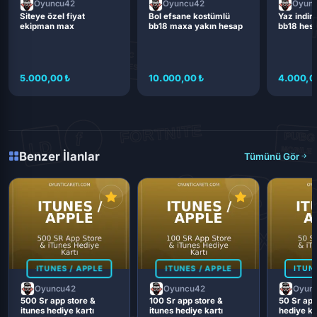
Oyuncu42
Oyuncu42
Oyun
Siteye özel fiyat
Bol efsane kostümlü
Yaz indiri
ekipman max
bb18 maxa yakın hesap
bb18 hes
5.000,00 ₺
10.000,00 ₺
4.000,0
Benzer İlanlar
Tümünü Gör
ITUNES / APPLE
ITUNES / APPLE
ITUN
Oyuncu42
Oyuncu42
Oyun
500 Sr app store &
100 Sr app store &
50 Sr app
itunes hediye kartı
itunes hediye kartı
hediye ka