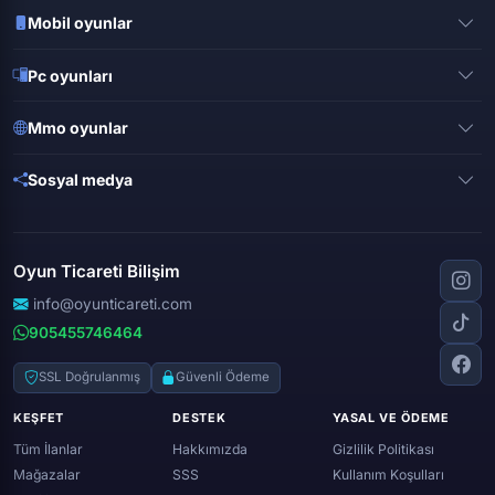
Mobil oyunlar
Pubg mobile
Pc oyunları
Clash of clans
Valorant
Mobile legends
Mmo oyunlar
League of legends
Brawl stars
Metin 2
Gta online
Sosyal medya
Free fire
Knight online
Apex legends
Clash royale
Instagram
Silkroad online
Dota 2
Roblox
Tiktok
Wolfteam
Oyun Ticareti Bilişim
Lost ark
Minecraft
Discord
Rise online
World of warcraft
info@oyunticareti.com
Youtube
Black desert online
905455746464
Zula
Twitch
Throne and liberty
Twitter (x)
SSL Doğrulanmış
Güvenli Ödeme
Genshin ımpact
Whatsapp
KEŞFET
DESTEK
YASAL VE ÖDEME
Spotify
Tüm İlanlar
Hakkımızda
Gizlilik Politikası
Mağazalar
SSS
Kullanım Koşulları