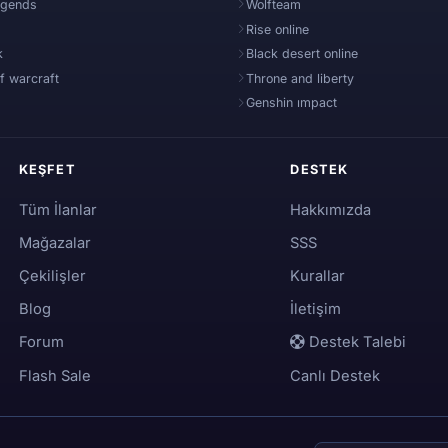
egends
Wolfteam
Rise online
k
Black desert online
f warcraft
Throne and liberty
Genshin ımpact
KEŞFET
DESTEK
Tüm İlanlar
Hakkımızda
Mağazalar
SSS
Çekilişler
Kurallar
Blog
İletişim
Forum
Destek Talebi
Flash Sale
Canlı Destek