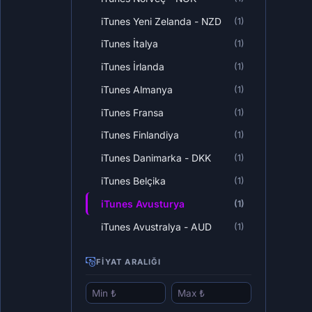
iTunes Yeni Zelanda - NZD
(1)
iTunes İtalya
(1)
iTunes İrlanda
(1)
iTunes Almanya
(1)
iTunes Fransa
(1)
iTunes Finlandiya
(1)
iTunes Danimarka - DKK
(1)
iTunes Belçika
(1)
iTunes Avusturya
(1)
iTunes Avustralya - AUD
(1)
FIYAT ARALIĞI