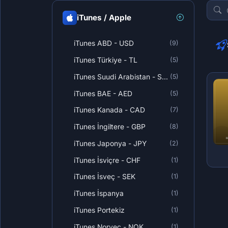
iTunes / Apple
iTunes ABD - USD
(9)
iTunes Türkiye - TL
(5)
iTunes Suudi Arabistan - SAR
(5)
iTunes BAE - AED
(5)
iTunes Kanada - CAD
(7)
iTunes İngiltere - GBP
(8)
iTunes Japonya - JPY
(2)
iTunes İsviçre - CHF
(1)
iTunes İsveç - SEK
(1)
iTunes İspanya
(1)
iTunes Portekiz
(1)
iTunes Norveç - NOK
(1)