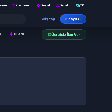
orum
Premium
Destek
Davet
TR
Giriş Yap
Kayıt Ol
R
FLASH
Ücretsiz İlan Ver