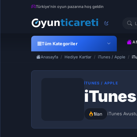
Türkiye'nin oyun pazarına hoş geldin
A
Tüm Kategoriler
Anasayfa
Hediye Kartlar
iTunes / Apple
iT
ITUNES / APPLE
iTunes
iTunes Avustu
1
ilan