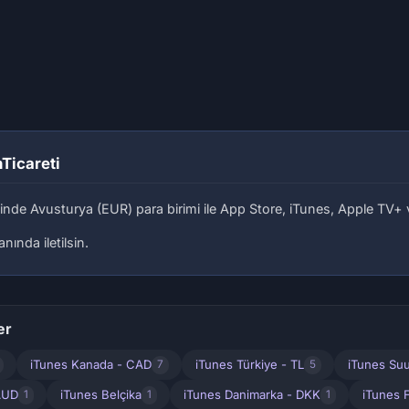
nTicareti
nde Avusturya (EUR) para birimi ile App Store, iTunes, Apple TV+ 
ında iletilsin.
er
iTunes Kanada - CAD
iTunes Türkiye - TL
iTunes Suu
7
5
 AUD
iTunes Belçika
iTunes Danimarka - DKK
iTunes F
1
1
1