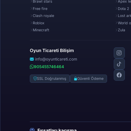
Brawl stars
Apex l
Free fire
Dota 2
Clash royale
Lost ar
Roblox
World o
Minecraft
Zula
Oyun Ticareti Bilişim
info@oyunticareti.com
905455746464
SSL Doğrulanmış
Güvenli Ödeme
Fırsatları kaçırma