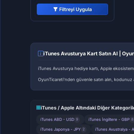
Filtreyi Uygula
iTunes Avusturya Kart Satın Al | Oyu
iTunes Avusturya hediye kartı, Apple ekosistemi
OyunTicareti'nden güvenle satın alın, kodunuz an
iTunes / Apple Altındaki Diğer Kategoril
iTunes ABD - USD
iTunes İngiltere - GBP
9
8
iTunes Japonya - JPY
iTunes Avustralya -
2