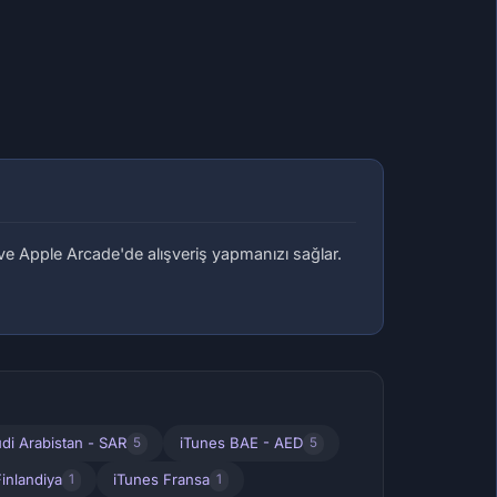
ve Apple Arcade'de alışveriş yapmanızı sağlar.
di Arabistan - SAR
iTunes BAE - AED
5
5
inlandiya
iTunes Fransa
1
1