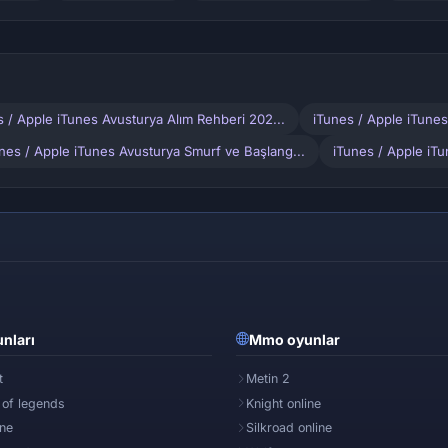
s / Apple iTunes Avusturya Alım Rehberi 202...
iTunes / Apple iTunes
nes / Apple iTunes Avusturya Smurf ve Başlang...
iTunes / Apple iT
nları
Mmo oyunlar
t
Metin 2
 of legends
Knight online
ine
Silkroad online