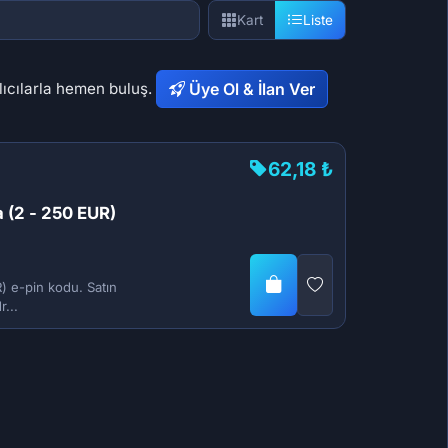
Kart
Liste
lıcılarla hemen buluş.
Üye Ol & İlan Ver
62,18 ₺
 (2 - 250 EUR)
) e-pin kodu. Satın
...