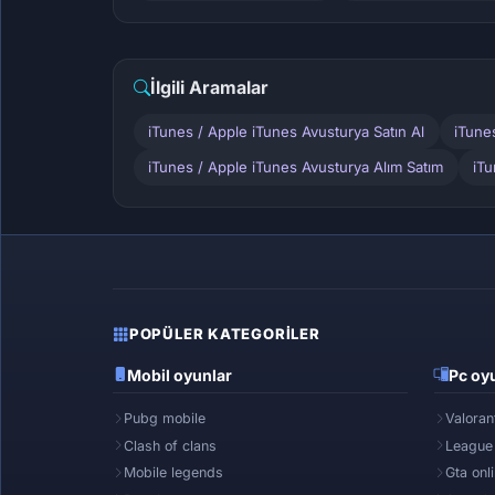
İlgili Aramalar
iTunes / Apple iTunes Avusturya Satın Al
iTune
iTunes / Apple iTunes Avusturya Alım Satım
iTu
POPÜLER KATEGORILER
Mobil oyunlar
Pc oyu
Pubg mobile
Valoran
Clash of clans
League
Mobile legends
Gta onl