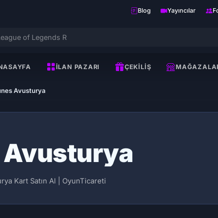
Blog
Yayıncılar
F
NASAYFA
İLAN PAZARI
ÇEKILIŞ
MAĞAZALA
unes Avusturya
 Avusturya
rya Kart Satın Al | OyunTicareti