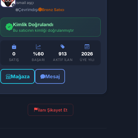
ismail aşçı
Çevrimdışı
Bronz Satıcı
Kimlik Doğrulandı
Bu satıcının kimliği doğrulanmıştır
0
%60
913
2026
SATIŞ
BAŞARI
AKTIF İLAN
ÜYE YILI
Mağaza
Mesaj
İlanı Şikayet Et