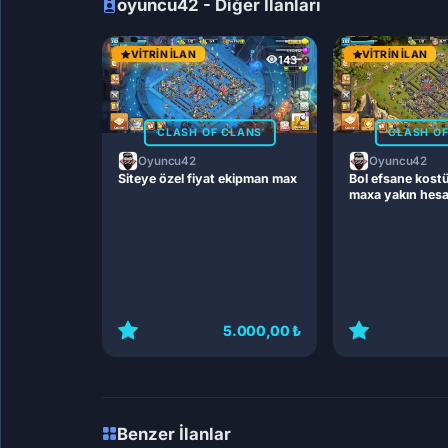
oyuncu42 - Diğer İlanları
VITRIN İLAN
VITRIN İLAN
143
CLASH OF CLANS
CLASH O
Oyuncu42
Oyuncu42
Siteye özel fiyat ekipman max
Bol efsane kost
maxa yakın hes
5.000,00 ₺
Benzer İlanlar