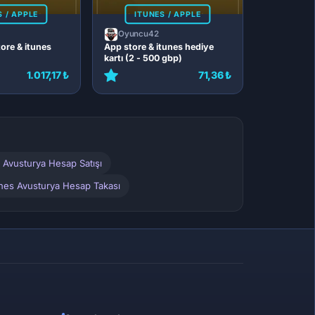
S / APPLE
ITUNES / APPLE
Oyuncu42
ore & itunes
App store & itunes hediye
kartı (2 - 500 gbp)
1.017,17 ₺
71,36 ₺
 Avusturya Hesap Satışı
unes Avusturya Hesap Takası