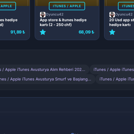
 APPLE
ITUNES / APPLE
ITUNE
Oyuncu42
Oyuncu42
nes hediye
App store & itunes hediye
20 Usd app st
sd)
kartı (2 - 250 chf)
hediye kartı
91,89 ₺
68,09 ₺
s / Apple iTunes Avusturya Alım Rehberi 202...
iTunes / Apple iTunes
nes / Apple iTunes Avusturya Smurf ve Başlang...
iTunes / Apple iT