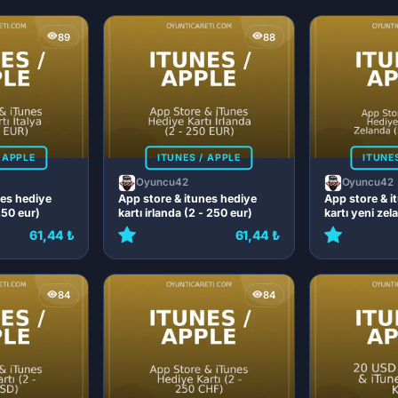
89
88
 APPLE
ITUNES / APPLE
ITUNE
Oyuncu42
Oyuncu42
nes hediye
App store & itunes hediye
App store & i
 250 eur)
kartı irlanda (2 - 250 eur)
kartı yeni zel
nzd)
61,44 ₺
61,44 ₺
84
84