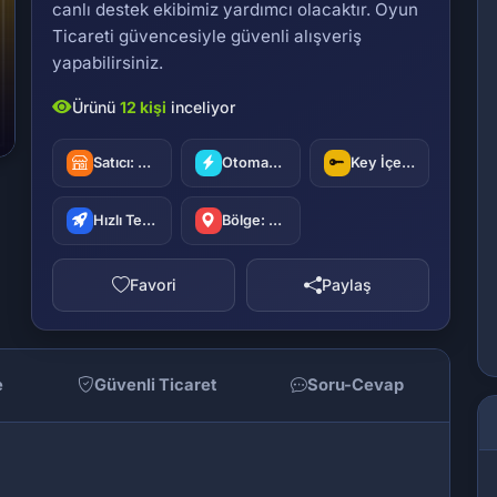
canlı destek ekibimiz yardımcı olacaktır. Oyun
Ticareti güvencesiyle güvenli alışveriş
yapabilirsiniz.
E-pin olarak teslim edilir
Satıcı:
oyuncu42
Otomatik Teslimat
Key İçerir
Hızlı Teslimat
Bölge: Türkiye
Favori
Paylaş
e
Güvenli Ticaret
Soru-Cevap