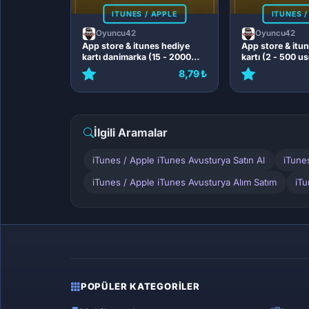
ITUNES / APPLE
ITUNES /
Oyuncu42
Oyuncu42
App store & itunes hediye
App store & itu
kartı danimarka (15 - 2000
kartı (2 - 500 u
dkk)
8,79 ₺
İlgili Aramalar
iTunes / Apple iTunes Avusturya Satın Al
iTune
iTunes / Apple iTunes Avusturya Alım Satım
iTu
POPÜLER KATEGORILER