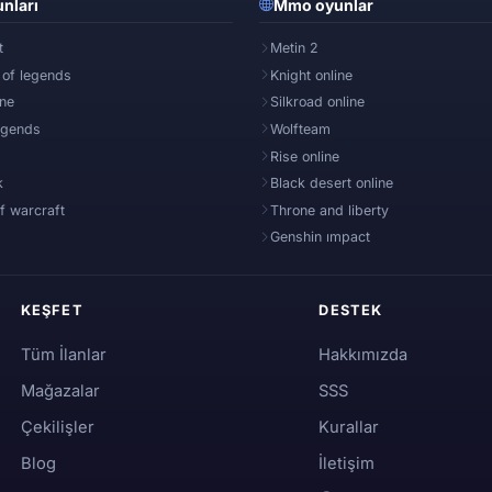
nları
Mmo oyunlar
t
Metin 2
 of legends
Knight online
ine
Silkroad online
egends
Wolfteam
Rise online
k
Black desert online
f warcraft
Throne and liberty
Genshin ımpact
KEŞFET
DESTEK
Tüm İlanlar
Hakkımızda
Mağazalar
SSS
Çekilişler
Kurallar
Blog
İletişim