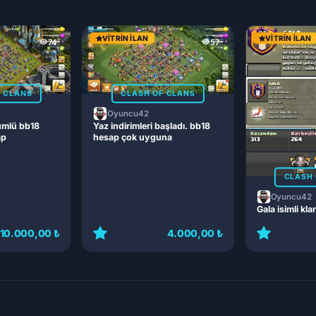
VITRIN İLAN
VITRIN İLAN
74
57
F CLANS
CLASH OF CLANS
Oyuncu42
ümlü bb18
Yaz indirimleri başladı. bb18
ap
hesap çok uyguna
CLASH 
Oyuncu42
Gala isimli kla
10.000,00 ₺
4.000,00 ₺