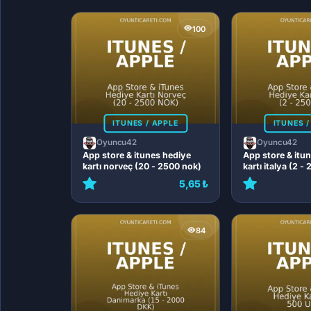
100
ITUNES / APPLE
ITUNES /
Oyuncu42
Oyuncu42
App store & itunes hediye
App store & itu
kartı norveç (20 - 2500 nok)
kartı italya (2 -
5,65 ₺
84