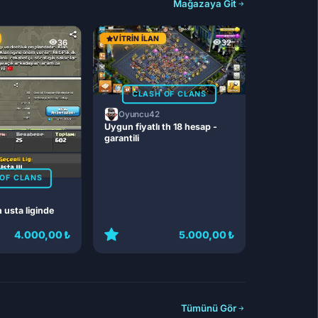
Mağazaya Git
VITRIN İLAN
36
32
CLASH OF CLANS
Oyuncu42
Uygun fiyatlı th 18 hesap -
garantili
OF CLANS
n usta liginde
4.000,00 ₺
5.000,00 ₺
Tümünü Gör