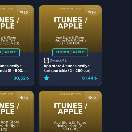
86
84
S / APPLE
ITUNES / APPLE
Oyuncu42
tunes hediye
App store & itunes hediye
anda (5 - 500
kartı portekiz (2 - 250 eur)
30,52 ₺
61,44 ₺
80
79