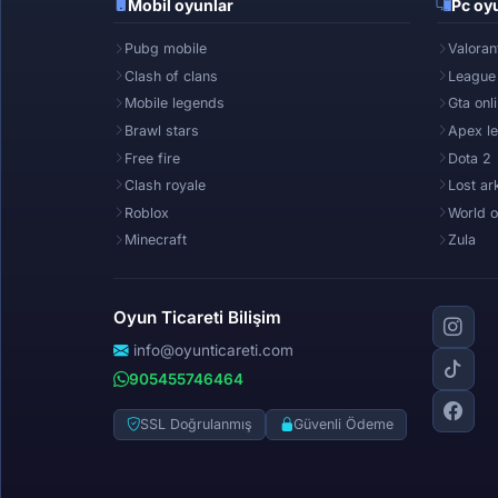
Mobil oyunlar
Pc oyu
Pubg mobile
Valoran
Clash of clans
League
Mobile legends
Gta onl
Brawl stars
Apex l
Free fire
Dota 2
Clash royale
Lost ar
Roblox
World o
Minecraft
Zula
Oyun Ticareti Bilişim
info@oyunticareti.com
905455746464
SSL Doğrulanmış
Güvenli Ödeme