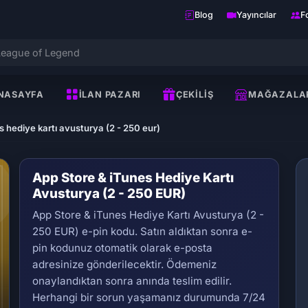
Blog
Yayıncılar
F
NASAYFA
İLAN PAZARI
ÇEKILIŞ
MAĞAZALA
s hediye kartı avusturya (2 - 250 eur)
App Store & iTunes Hediye Kartı
Avusturya (2 - 250 EUR)
App Store & iTunes Hediye Kartı Avusturya (2 -
250 EUR) e-pin kodu. Satın aldıktan sonra e-
pin kodunuz otomatik olarak e-posta
adresinize gönderilecektir. Ödemeniz
Se
onaylandıktan sonra anında teslim edilir.
Herhangi bir sorun yaşamanız durumunda 7/24