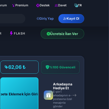
orum
Premium
Destek
Davet
TR
Giriş Yap
Kayıt Ol
R
FLASH
Ücretsiz İlan Ver
62,06 ₺
%100 Güvenceli
Arkadaşına
Hediye Et
E-pin'i
pete Eklemek İçin Giriş Yap
arkadaşının e-
postasına özel
mesajınla
gönder