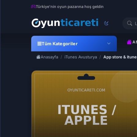
Türkiye'nin oyun pazarına hoş geldin
A
Tüm Kategoriler
Anasayfa
iTunes Avusturya
App store & itune