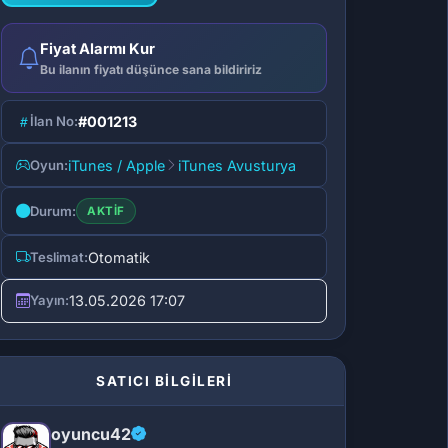
Fiyat Alarmı Kur
Bu ilanın fiyatı düşünce sana bildiririz
İlan No:
#001213
Oyun:
iTunes / Apple
iTunes Avusturya
Durum:
AKTIF
Teslimat:
Otomatik
Yayın:
13.05.2026 17:07
SATICI BİLGİLERİ
oyuncu42