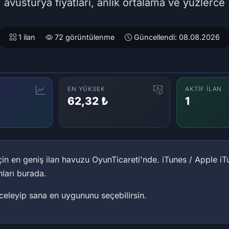
avusturya fiyatları, anlık ortalama ve yüzlerce
1 ilan
72 görüntülenme
Güncellendi: 08.08.2026
EN YÜKSEK
AKTIF İLAN
62,32 ₺
1
çin en geniş ilan havuzu OyunTicareti'nde. iTunes / Apple iT
anları burada.
inceleyip sana en uygununu seçebilirsin.