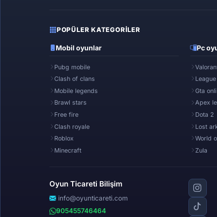
POPÜLER KATEGORILER
Mobil oyunlar
Pc oyu
Pubg mobile
Valoran
Clash of clans
League
Mobile legends
Gta onl
Brawl stars
Apex l
Free fire
Dota 2
Clash royale
Lost ar
Roblox
World o
Minecraft
Zula
Oyun Ticareti Bilişim
info@oyunticareti.com
905455746464