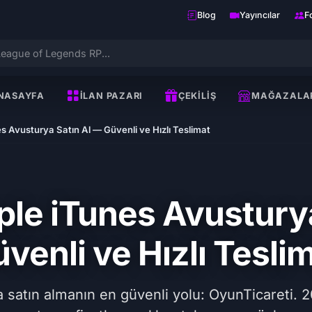
Blog
Yayıncılar
F
NASAYFA
İLAN PAZARI
ÇEKILIŞ
MAĞAZALA
s Avusturya Satın Al — Güvenli ve Hızlı Teslimat
ple iTunes Avustury
venli ve Hızlı Tesli
 satın almanın en güvenli yolu: OyunTicareti. 2