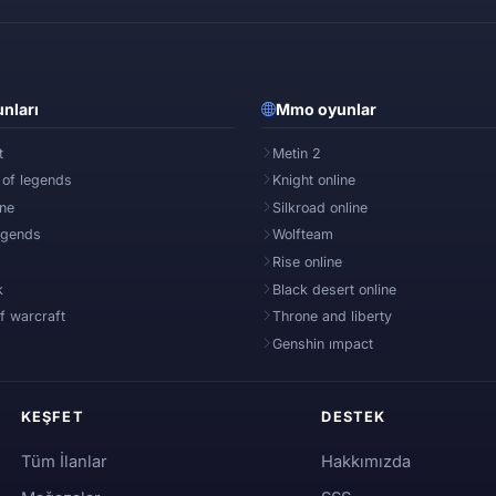
nları
Mmo oyunlar
t
Metin 2
 of legends
Knight online
ine
Silkroad online
egends
Wolfteam
Rise online
k
Black desert online
f warcraft
Throne and liberty
Genshin ımpact
KEŞFET
DESTEK
Tüm İlanlar
Hakkımızda