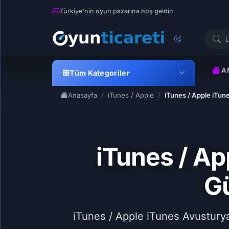
Türkiye'nin oyun pazarına hoş geldin
A
Tüm Kategoriler
Anasayfa
iTunes / Apple
iTunes / Apple iTune
iTunes / Ap
Gü
iTunes / Apple iTunes Avusturya