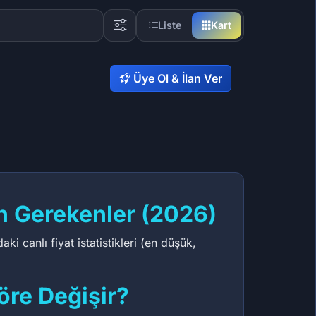
Liste
Kart
Üye Ol & İlan Ver
n Gerekenler (2026)
 canlı fiyat istatistikleri (en düşük,
öre Değişir?