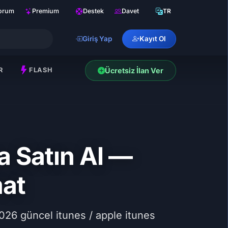
orum
Premium
Destek
Davet
TR
Giriş Yap
Kayıt Ol
R
FLASH
Ücretsiz İlan Ver
a Satın Al —
mat
026 güncel itunes / apple itunes