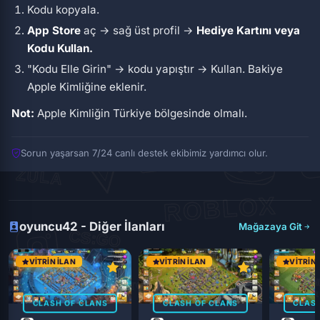
Kodu kopyala.
App Store
aç → sağ üst profil →
Hediye Kartını veya
Kodu Kullan.
"Kodu Elle Girin" → kodu yapıştır → Kullan. Bakiye
Apple Kimliğine eklenir.
Not:
Apple Kimliğin Türkiye bölgesinde olmalı.
Sorun yaşarsan 7/24 canlı destek ekibimiz yardımcı olur.
oyuncu42 - Diğer İlanları
Mağazaya Git
VITRIN İLAN
VITRIN İLAN
VITRIN 
CLASH OF CLANS
CLASH OF CLANS
CLASH