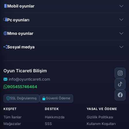
Mobil oyunlar
Pubg mobile
Pc oyunları
Clash of clans
Valorant
Mobile legends
Mmo oyunlar
League of legends
Brawl stars
Metin 2
Gta online
Sosyal medya
Free fire
Knight online
Apex legends
Clash royale
Instagram
Silkroad online
Dota 2
Roblox
Tiktok
Wolfteam
Oyun Ticareti Bilişim
Lost ark
Minecraft
Discord
Rise online
World of warcraft
info@oyunticareti.com
Youtube
Black desert online
905455746464
Zula
Twitch
Throne and liberty
Twitter (x)
SSL Doğrulanmış
Güvenli Ödeme
Genshin ımpact
Whatsapp
KEŞFET
DESTEK
YASAL VE ÖDEME
Spotify
Tüm İlanlar
Hakkımızda
Gizlilik Politikası
Mağazalar
SSS
Kullanım Koşulları