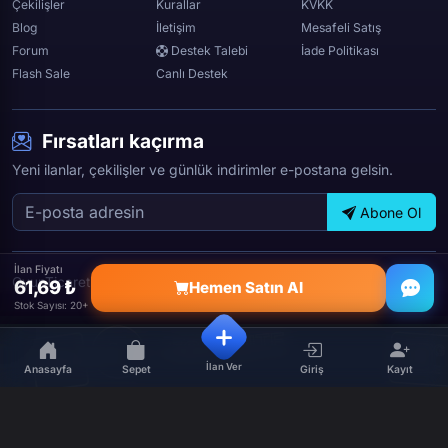
Çekilişler
Kurallar
KVKK
Blog
İletişim
Mesafeli Satış
Forum
Destek Talebi
İade Politikası
Flash Sale
Canlı Destek
Fırsatları kaçırma
Yeni ilanlar, çekilişler ve günlük indirimler e-postana gelsin.
Abone Ol
İlan Fiyatı
OyunTicareti © 2026 — Tüm hakları saklıdır.
61,69 ₺
Hemen Satın Al
Stok Sayısı: 20+
İlan Ver
Anasayfa
Sepet
Giriş
Kayıt