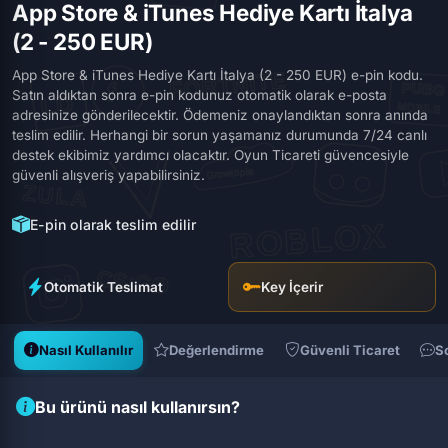
App Store & iTunes Hediye Kartı İtalya
(2 - 250 EUR)
App Store & iTunes Hediye Kartı İtalya (2 - 250 EUR) e-pin kodu.
Satın aldıktan sonra e-pin kodunuz otomatik olarak e-posta
adresinize gönderilecektir. Ödemeniz onaylandıktan sonra anında
teslim edilir. Herhangi bir sorun yaşamanız durumunda 7/24 canlı
destek ekibimiz yardımcı olacaktır. Oyun Ticareti güvencesiyle
güvenli alışveriş yapabilirsiniz.
E-pin olarak teslim edilir
Otomatik Teslimat
Key İçerir
Nasıl Kullanılır
Değerlendirme
Güvenli Ticaret
S
Bu ürünü nasıl kullanırsın?