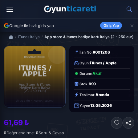
Google ile hızlı giriş yap
Giriş Yap
iTunes İtalya
App store & itunes hediye kartı italya (2 - 250 eur)
#001206
İlan No:
iTunes / Apple
Oyun:
Aktif
Durum:
999
Stok:
Anında
Teslimat:
13.05.2026
Yayın:
61,69 ₺
·
0
Değerlendirme
0
Soru & Cevap