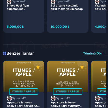
Oyuncu42
Oyuncu42
Oyun
Siteye özel fiyat
Bol efsane kostümlü
Yaz indiri
ekipman max
bb18 maxa yakın hesap
bb18 hes
5.000,00 ₺
10.000,00 ₺
4.000,0
Benzer İlanlar
Tümünü Gör
ITUNES / APPLE
ITUNES / APPLE
ITUN
Oyuncu42
Oyuncu42
Oyun
App store & itunes
App store & itunes
App store
hediye kartı norveç (20
hediye kartı avusturya
hediye kar