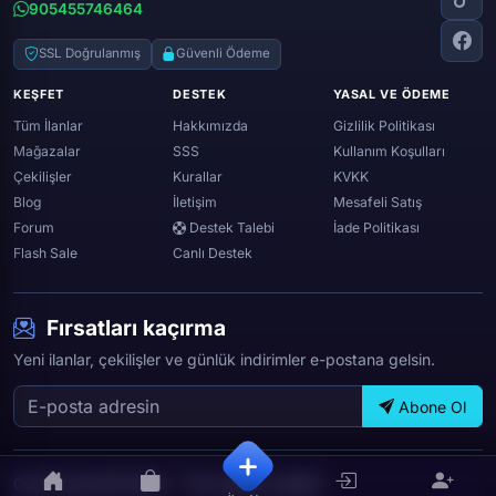
Black desert online
905455746464
Zula
Twitch
Throne and liberty
Twitter (x)
SSL Doğrulanmış
Güvenli Ödeme
Genshin ımpact
Whatsapp
KEŞFET
DESTEK
YASAL VE ÖDEME
Spotify
Tüm İlanlar
Hakkımızda
Gizlilik Politikası
Mağazalar
SSS
Kullanım Koşulları
Çekilişler
Kurallar
KVKK
Blog
İletişim
Mesafeli Satış
Forum
Destek Talebi
İade Politikası
Flash Sale
Canlı Destek
Fırsatları kaçırma
Yeni ilanlar, çekilişler ve günlük indirimler e-postana gelsin.
Abone Ol
OyunTicareti © 2026 — Tüm hakları saklıdır.