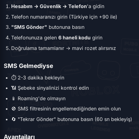
Hesabım → Güvenlik → Telefon
'a gidin
Telefon numaranızı girin (Türkiye için +90 ile)
"SMS Gönder"
butonuna basın
Telefonunuza gelen
6 haneli kodu
girin
Doğrulama tamamlanır → mavi rozet alırsınız
SMS Gelmediyse
⏱️ 2-3 dakika bekleyin
📶 Şebeke sinyalinizi kontrol edin
📱 Roaming'de olmayın
🚫 SMS filtresinin engellemediğinden emin olun
🔄 "Tekrar Gönder" butonuna basın (60 sn bekleyiş)
Avantajları