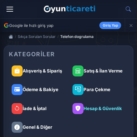
Google ile hızlı giriş yap
Giriş Yap
Sıkça Sorulan Sorular
Telefon dogrulama
KATEGORILER
Alışveriş & Sipariş
Satış & İlan Verme
Ödeme & Bakiye
Para Çekme
İade & İptal
Hesap & Güvenlik
Genel & Diğer