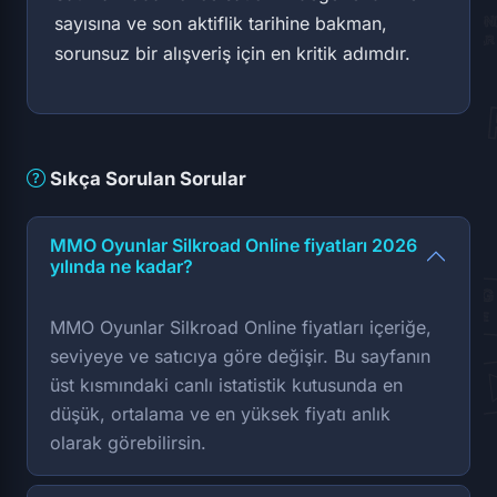
sayısına ve son aktiflik tarihine bakman,
sorunsuz bir alışveriş için en kritik adımdır.
Sıkça Sorulan Sorular
MMO Oyunlar Silkroad Online fiyatları 2026
yılında ne kadar?
MMO Oyunlar Silkroad Online fiyatları içeriğe,
seviyeye ve satıcıya göre değişir. Bu sayfanın
üst kısmındaki canlı istatistik kutusunda en
düşük, ortalama ve en yüksek fiyatı anlık
olarak görebilirsin.