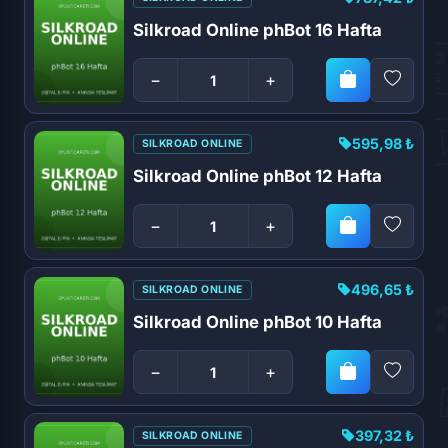
Silkroad Online phBot 16 Hafta
−
+
595,98 ₺
SILKROAD ONLINE
Silkroad Online phBot 12 Hafta
−
+
496,65 ₺
SILKROAD ONLINE
Silkroad Online phBot 10 Hafta
−
+
397,32 ₺
SILKROAD ONLINE