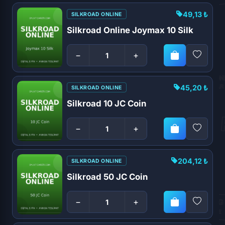
49,13 ₺
SILKROAD ONLINE
Silkroad Online Joymax 10 Silk
−
+
45,20 ₺
SILKROAD ONLINE
Silkroad 10 JC Coin
−
+
204,12 ₺
SILKROAD ONLINE
Silkroad 50 JC Coin
−
+