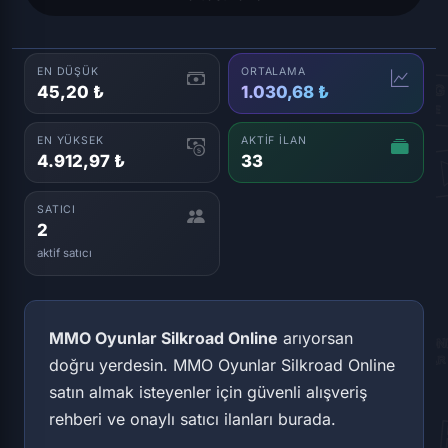
EN DÜŞÜK
ORTALAMA
45,20 ₺
1.030,68 ₺
EN YÜKSEK
AKTIF İLAN
4.912,97 ₺
33
SATICI
2
aktif satıcı
MMO Oyunlar Silkroad Online
arıyorsan
doğru yerdesin. MMO Oyunlar Silkroad Online
satın almak isteyenler için güvenli alışveriş
rehberi ve onaylı satıcı ilanları burada.