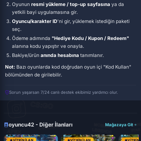
Oyunun
resmi yükleme / top-up sayfasına
ya da
yetkili bayi uygulamasına gir.
Oyuncu/karakter ID
'ni gir, yüklemek istediğin paketi
seç.
Ödeme adımında
"Hediye Kodu / Kupon / Redeem"
alanına kodu yapıştır ve onayla.
Bakiye/ürün
anında hesabına
tanımlanır.
Not:
Bazı oyunlarda kod doğrudan oyun içi
"Kod Kullan"
bölümünden de girilebilir.
Sorun yaşarsan 7/24 canlı destek ekibimiz yardımcı olur.
oyuncu42 - Diğer İlanları
Mağazaya Git
VITRIN İLAN
VITRIN İLAN
VITRIN 