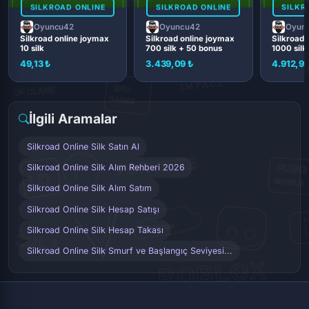
SILKROAD ONLINE
SILKROAD ONLINE
SILKR
Oyuncu42
Oyuncu42
Oyun
Silkroad online joymax
Silkroad online joymax
Silkroad 
10 silk
700 silk + 50 bonus
1000 silk
49,13 ₺
3.439,09 ₺
4.912,97
İlgili Aramalar
Silkroad Online Silk Satın Al
Silkroad Online Silk Alım Rehberi 2026
Silkroad Online Silk Alım Satım
Silkroad Online Silk Hesap Satışı
Silkroad Online Silk Hesap Takası
Silkroad Online Silk Smurf ve Başlangıç Seviyesi...