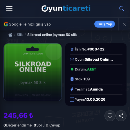
Google ile hızlı giriş yap
Giriş Yap
Silk
Silkroad online joymax 50 silk
#000422
İlan No:
Silkroad Onlin...
Oyun:
Aktif
Durum:
159
Stok:
Anında
Teslimat:
13.05.2026
Yayın:
245,66 ₺
·
0
Değerlendirme
0
Soru & Cevap