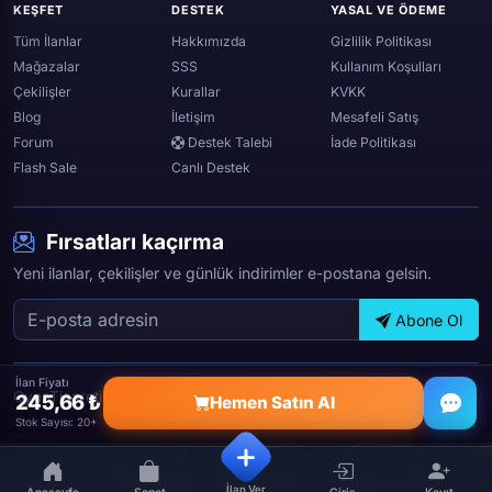
KEŞFET
DESTEK
YASAL VE ÖDEME
Spotify
Tüm İlanlar
Hakkımızda
Gizlilik Politikası
Mağazalar
SSS
Kullanım Koşulları
Çekilişler
Kurallar
KVKK
Blog
İletişim
Mesafeli Satış
Forum
Destek Talebi
İade Politikası
Flash Sale
Canlı Destek
Fırsatları kaçırma
Yeni ilanlar, çekilişler ve günlük indirimler e-postana gelsin.
Abone Ol
İlan Fiyatı
OyunTicareti © 2026 — Tüm hakları saklıdır.
245,66 ₺
Hemen Satın Al
Stok Sayısı: 20+
İlan Ver