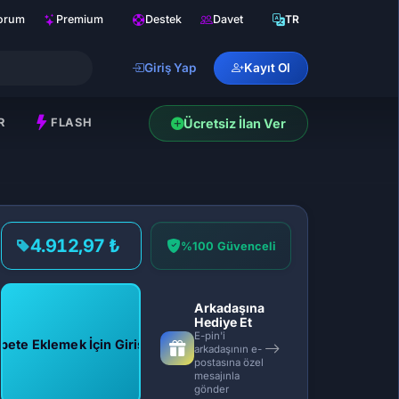
orum
Premium
Destek
Davet
TR
Giriş Yap
Kayıt Ol
R
FLASH
Ücretsiz İlan Ver
4.912,97 ₺
%100 Güvenceli
Arkadaşına
Hediye Et
E-pin'i
pete Eklemek İçin Giriş Yap
arkadaşının e-
postasına özel
mesajınla
gönder