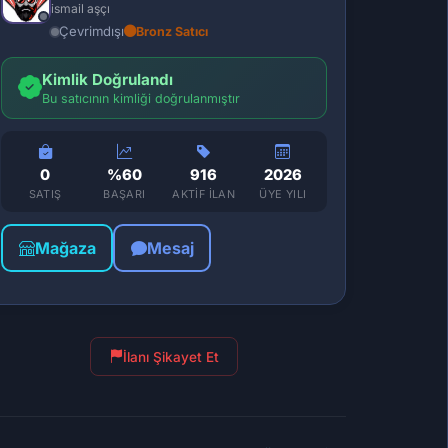
ismail aşçı
Çevrimdışı
Bronz Satıcı
Kimlik Doğrulandı
Bu satıcının kimliği doğrulanmıştır
0
%60
916
2026
SATIŞ
BAŞARI
AKTIF İLAN
ÜYE YILI
Mağaza
Mesaj
İlanı Şikayet Et