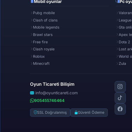
Mobil oyunlar
Pc oyu
Pubg mobile
Valoran
Clash of clans
League
Mobile legends
Gta onl
Brawl stars
Apex l
Free fire
Dota 2
Clash royale
Lost ar
Roblox
World o
Minecraft
Zula
Oyun Ticareti Bilişim
info@oyunticareti.com
905455746464
SSL Doğrulanmış
Güvenli Ödeme