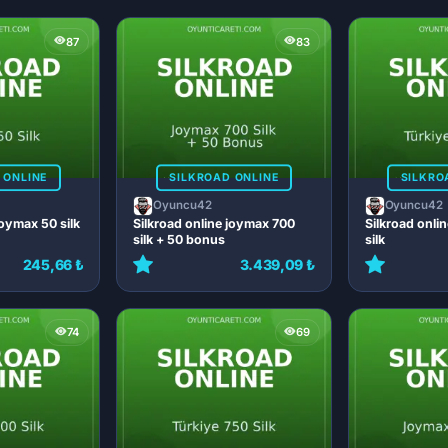
87
83
 ONLINE
SILKROAD ONLINE
SILKRO
Oyuncu42
Oyuncu42
joymax 50 silk
Silkroad online joymax 700
Silkroad onlin
silk + 50 bonus
silk
245,66 ₺
3.439,09 ₺
74
69