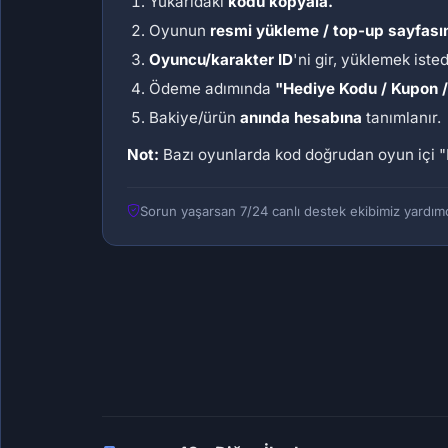
Yukarıdaki
kodu kopyala.
Oyunun
resmi yükleme / top-up sayfası
Oyuncu/karakter ID
'ni gir, yüklemek iste
Ödeme adımında
"Hediye Kodu / Kupon 
Bakiye/ürün
anında hesabına
tanımlanır.
Not:
Bazı oyunlarda kod doğrudan oyun içi
"
Sorun yaşarsan 7/24 canlı destek ekibimiz yardımc