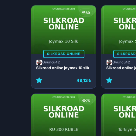
89
SILKROAD ONLINE
SILKROAD
Oyuncu42
Oyuncu42
Silkroad online joymax 10 silk
Silkroad online 
49,13 ₺
75