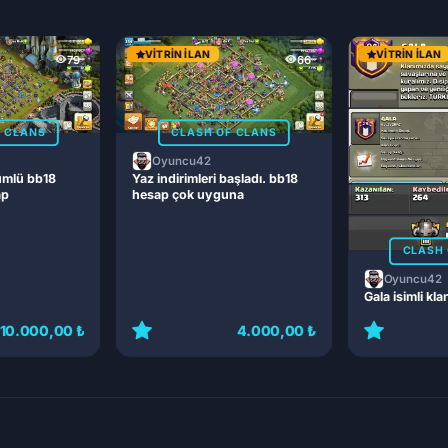
VITRIN İLAN
VITRIN İLAN
79
66
F CLANS
CLASH OF CLANS
Oyuncu42
ümlü bb18
Yaz indirimleri başladı. bb18
ap
hesap çok uyguna
CLASH 
Oyuncu42
Gala isimli kla
10.000,00 ₺
4.000,00 ₺