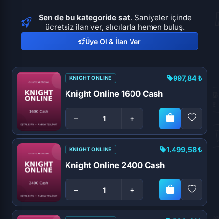
Sen de bu kategoride sat.
Saniyeler içinde
ücretsiz ilan ver, alıcılarla hemen buluş.
Üye Ol & İlan Ver
997,84 ₺
KNIGHT ONLINE
Knight Online 1600 Cash
−
+
1.499,58 ₺
KNIGHT ONLINE
Knight Online 2400 Cash
−
+