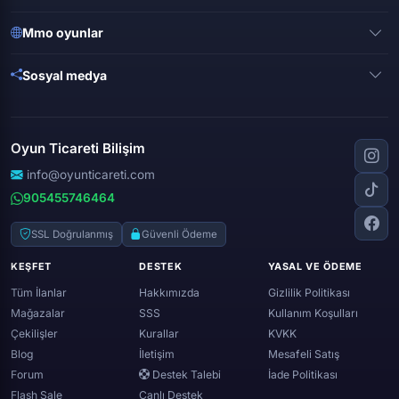
Clash of clans
Valorant
Mobile legends
Mmo oyunlar
League of legends
Brawl stars
Metin 2
Gta online
Sosyal medya
Free fire
Knight online
Apex legends
Clash royale
Instagram
Silkroad online
Dota 2
Roblox
Tiktok
Wolfteam
Oyun Ticareti Bilişim
Lost ark
Minecraft
Discord
Rise online
World of warcraft
info@oyunticareti.com
Youtube
Black desert online
905455746464
Zula
Twitch
Throne and liberty
Twitter (x)
SSL Doğrulanmış
Güvenli Ödeme
Genshin ımpact
Whatsapp
KEŞFET
DESTEK
YASAL VE ÖDEME
Spotify
Tüm İlanlar
Hakkımızda
Gizlilik Politikası
Mağazalar
SSS
Kullanım Koşulları
Çekilişler
Kurallar
KVKK
Blog
İletişim
Mesafeli Satış
Forum
Destek Talebi
İade Politikası
Flash Sale
Canlı Destek