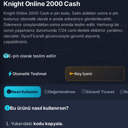
Knight Online 2000 Cash
Knight Online 2000 Cash e-pin kodu. Satın aldıktan sonra e-pin
kodunuz otomatik olarak e-posta adresinize gönderilecektir.
Ödemeniz onaylandıktan sonra anında teslim edilir. Herhangi bir
sorun yaşamanız durumunda 7/24 canlı destek ekibimiz yardımcı
olacaktır. OyunTicareti güvencesiyle güvenli alışveriş
yapabilirsiniz.
E-pin olarak teslim edilir
Otomatik Teslimat
Key İçerir
Nasıl Kullanılır
Değerlendirme
Güvenli Ticaret
S
Bu ürünü nasıl kullanırsın?
Yukarıdaki
kodu kopyala.