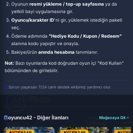
Oyunun
resmi yükleme / top-up sayfasına
ya da
yetkili bayi uygulamasına gir.
Oyuncu/karakter ID
'ni gir, yüklemek istediğin paketi
seç.
Ödeme adımında
"Hediye Kodu / Kupon / Redeem"
alanına kodu yapıştır ve onayla.
Bakiye/ürün
anında hesabına
tanımlanır.
Not:
Bazı oyunlarda kod doğrudan oyun içi
"Kod Kullan"
bölümünden de girilebilir.
Sorun yaşarsan 7/24 canlı destek ekibimiz yardımcı olur.
oyuncu42 - Diğer İlanları
Mağazaya Git
VITRIN İLAN
VITRIN İLAN
VITRIN 