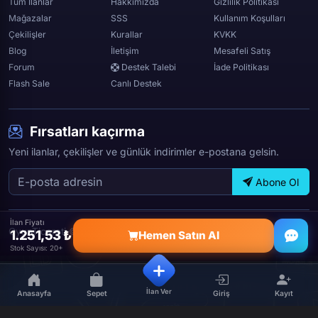
Tüm İlanlar
Hakkımızda
Gizlilik Politikası
Mağazalar
SSS
Kullanım Koşulları
Çekilişler
Kurallar
KVKK
Blog
İletişim
Mesafeli Satış
Forum
Destek Talebi
İade Politikası
Flash Sale
Canlı Destek
Fırsatları kaçırma
Yeni ilanlar, çekilişler ve günlük indirimler e-postana gelsin.
Abone Ol
İlan Fiyatı
OyunTicareti © 2026 — Tüm hakları saklıdır.
1.251,53 ₺
Hemen Satın Al
Stok Sayısı: 20+
İlan Ver
Anasayfa
Sepet
Giriş
Kayıt