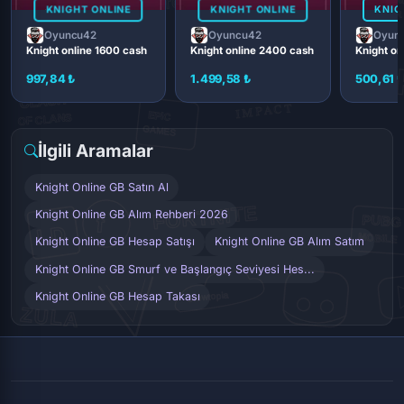
KNIGHT ONLINE
KNIGHT ONLINE
KNIG
Oyuncu42
Oyuncu42
Oyun
Knight online 1600 cash
Knight online 2400 cash
Knight o
997,84 ₺
1.499,58 ₺
500,61 
İlgili Aramalar
Knight Online GB Satın Al
Knight Online GB Alım Rehberi 2026
Knight Online GB Hesap Satışı
Knight Online GB Alım Satım
Knight Online GB Smurf ve Başlangıç Seviyesi Hes...
Knight Online GB Hesap Takası