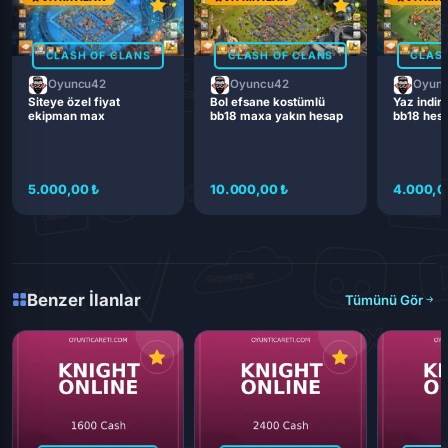
CLASH OF CLANS
CLASH OF CLANS
CLASH
Oyuncu42
Oyuncu42
Oyun
Siteye özel fiyat
Bol efsane kostümlü
Yaz indiri
ekipman max
bb18 maxa yakın hesap
bb18 hes
5.000,00 ₺
10.000,00 ₺
4.000,0
Benzer İlanlar
Tümünü Gör