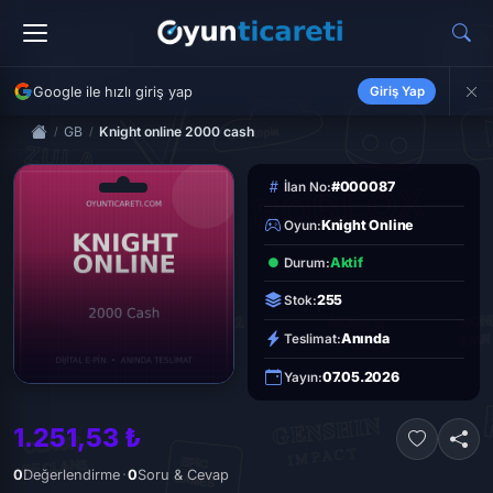
Google ile hızlı giriş yap
Giriş Yap
GB
Knight online 2000 cash
#000087
İlan No:
Knight Online
Oyun:
Aktif
Durum:
255
Stok:
Anında
Teslimat:
07.05.2026
Yayın:
1.251,53 ₺
·
0
Değerlendirme
0
Soru & Cevap