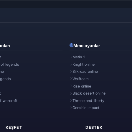
nları
Mmo oyunlar
t
Metin 2
 of legends
Knight online
ine
Silkroad online
egends
Wolfteam
Rise online
k
Black desert online
f warcraft
Throne and liberty
Genshin ımpact
KEŞFET
DESTEK