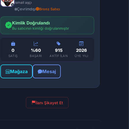
ismail aşçı
Çevrimdışı
Bronz Satıcı
Kimlik Doğrulandı
Bu satıcının kimliği doğrulanmıştır
0
%60
915
2026
SATIŞ
BAŞARI
AKTIF İLAN
ÜYE YILI
Mağaza
Mesaj
İlanı Şikayet Et