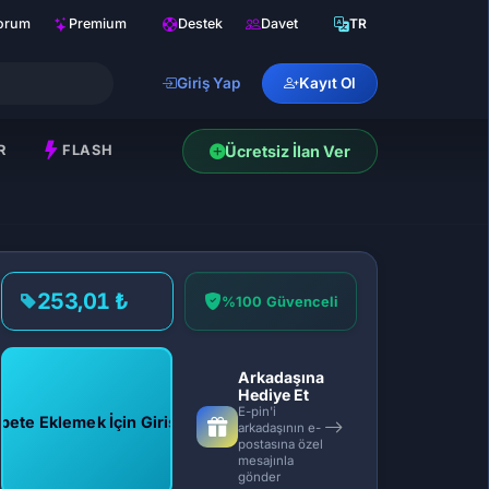
orum
Premium
Destek
Davet
TR
Giriş Yap
Kayıt Ol
R
FLASH
Ücretsiz İlan Ver
253,01 ₺
%100 Güvenceli
Arkadaşına
Hediye Et
E-pin'i
pete Eklemek İçin Giriş Yap
arkadaşının e-
postasına özel
mesajınla
gönder