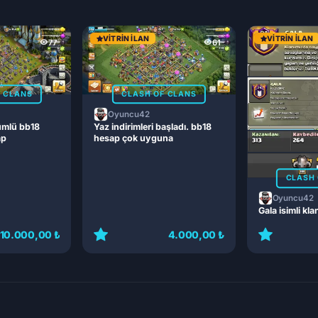
VITRIN İLAN
VITRIN İLAN
77
61
F CLANS
CLASH OF CLANS
Oyuncu42
ümlü bb18
Yaz indirimleri başladı. bb18
ap
hesap çok uyguna
CLASH 
Oyuncu42
Gala isimli kla
10.000,00 ₺
4.000,00 ₺