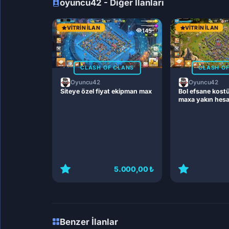
oyuncu42 - Diğer İlanları
VITRIN İLAN
VITRIN İLAN
145
CLASH OF CLANS
CLASH O
Oyuncu42
Oyuncu42
Siteye özel fiyat ekipman max
Bol efsane kost
maxa yakın hes
5.000,00 ₺
Benzer İlanlar