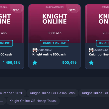
80
70
ONLINE
KNIGHT ONLINE
KNIGH
Oyuncu42
Oyuncu42
400 cash
Knight online 800cash
Knight onlin
1.499,58 ₺
500,61 ₺
ım Rehberi 2026
Knight Online GB Hesap Satışı
Knight Online GB 
..
Knight Online GB Hesap Takası