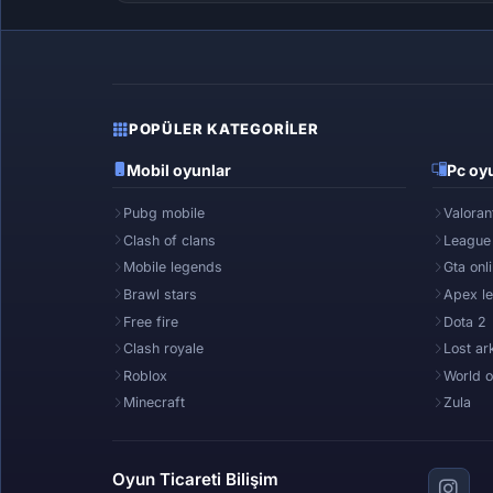
POPÜLER KATEGORILER
Mobil oyunlar
Pc oyu
Pubg mobile
Valoran
Clash of clans
League
Mobile legends
Gta onl
Brawl stars
Apex l
Free fire
Dota 2
Clash royale
Lost ar
Roblox
World o
Minecraft
Zula
Oyun Ticareti Bilişim