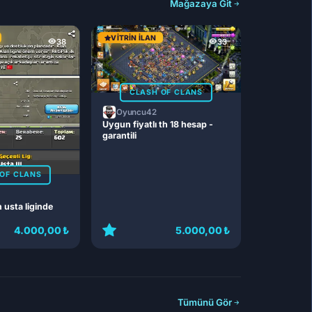
Mağazaya Git
VITRIN İLAN
38
33
CLASH OF CLANS
Oyuncu42
Uygun fiyatlı th 18 hesap -
garantili
OF CLANS
n usta liginde
4.000,00 ₺
5.000,00 ₺
Tümünü Gör