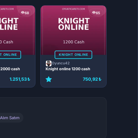
68
65
T ONLINE
KNIGHT ONLINE
Oyuncu42
e 2000 cash
Knight online 1200 cash
1.251,53 ₺
750,92 ₺
Alım Satım