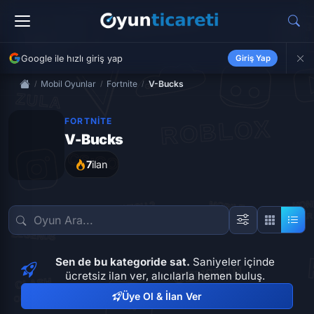
Google ile hızlı giriş yap
Giriş Yap
Mobil Oyunlar
Fortnite
V-Bucks
FORTNITE
V-Bucks
7
ilan
Sen de bu kategoride sat.
Saniyeler içinde
ücretsiz ilan ver, alıcılarla hemen buluş.
Üye Ol & İlan Ver