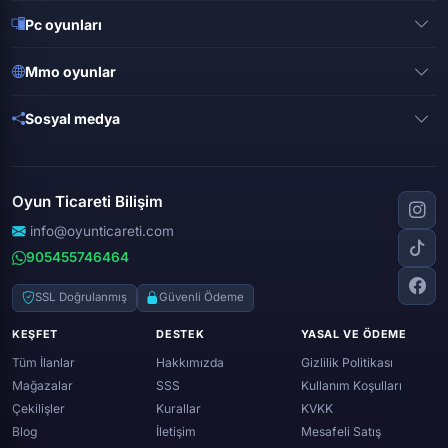
Pubg mobile
Pc oyunları
Clash of clans
Valorant
Mobile legends
Mmo oyunlar
League of legends
Brawl stars
Metin 2
Gta online
Sosyal medya
Free fire
Knight online
Apex legends
Clash royale
Instagram
Silkroad online
Dota 2
Roblox
Tiktok
Wolfteam
Oyun Ticareti Bilişim
Lost ark
Minecraft
Discord
Rise online
World of warcraft
info@oyunticareti.com
Youtube
Black desert online
905455746464
Zula
Twitch
Throne and liberty
Twitter (x)
SSL Doğrulanmış
Güvenli Ödeme
Genshin ımpact
Whatsapp
KEŞFET
DESTEK
YASAL VE ÖDEME
Spotify
Tüm İlanlar
Hakkımızda
Gizlilik Politikası
Mağazalar
SSS
Kullanım Koşulları
Çekilişler
Kurallar
KVKK
Blog
İletişim
Mesafeli Satış