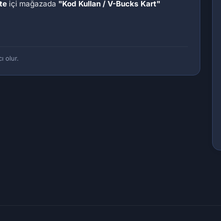
ite
içi mağazada
"Kod Kullan / V-Bucks Kart"
ı olur.