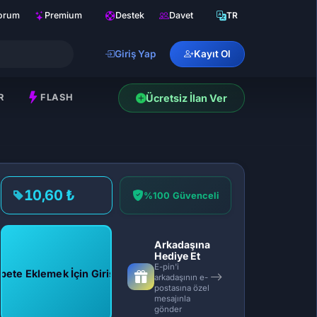
orum
Premium
Destek
Davet
TR
Giriş Yap
Kayıt Ol
R
FLASH
Ücretsiz İlan Ver
10,60 ₺
%100 Güvenceli
Arkadaşına
Hediye Et
E-pin'i
pete Eklemek İçin Giriş Yap
arkadaşının e-
postasına özel
mesajınla
gönder