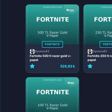
105
FORTNITE
FORT
Oyuncu42
Oyuncu42
Fortnite 500 tl razer gold v-
Fortnite 250 tl r
papel
papel
529,93 ₺
68