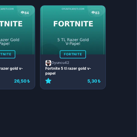
84
83
TNITE
FORTNITE
Oyuncu42
 razer gold v-
Fortnite 5 tl razer gold v-
papel
26,50 ₺
5,30 ₺