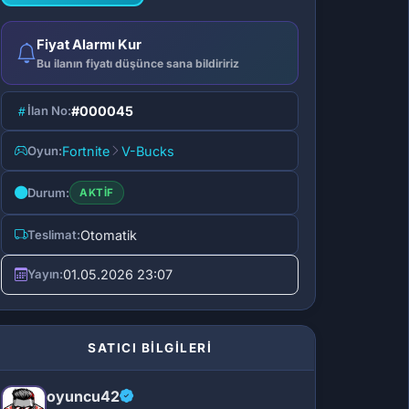
Fiyat Alarmı Kur
Bu ilanın fiyatı düşünce sana bildiririz
İlan No:
#000045
Oyun:
Fortnite
V-Bucks
Durum:
AKTIF
Teslimat:
Otomatik
Yayın:
01.05.2026 23:07
SATICI BİLGİLERİ
oyuncu42