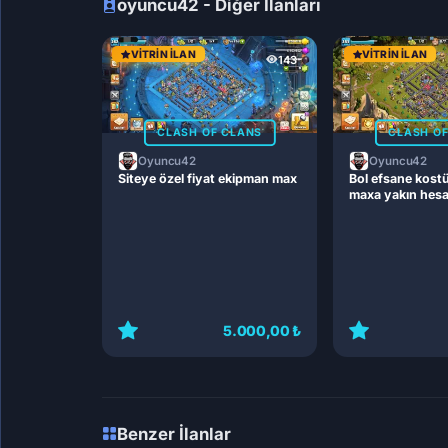
oyuncu42 - Diğer İlanları
VITRIN İLAN
VITRIN İLAN
143
CLASH OF CLANS
CLASH O
Oyuncu42
Oyuncu42
Siteye özel fiyat ekipman max
Bol efsane kost
maxa yakın hes
5.000,00 ₺
Benzer İlanlar