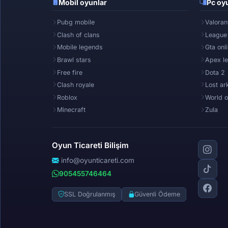
Mobil oyunlar
Pc oyu
Pubg mobile
Valoran
Clash of clans
League
Mobile legends
Gta onl
Brawl stars
Apex l
Free fire
Dota 2
Clash royale
Lost ar
Roblox
World o
Minecraft
Zula
Oyun Ticareti Bilişim
info@oyunticareti.com
905455746464
SSL Doğrulanmış
Güvenli Ödeme