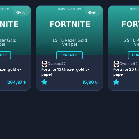
96
85
NITE
FORTNITE
FOR
Oyuncu42
Oyuncu42
azer gold v-
Fortnite 15 tl razer gold v-
Fortnite 25 tl
papel
papel
264,97 ₺
15,90 ₺