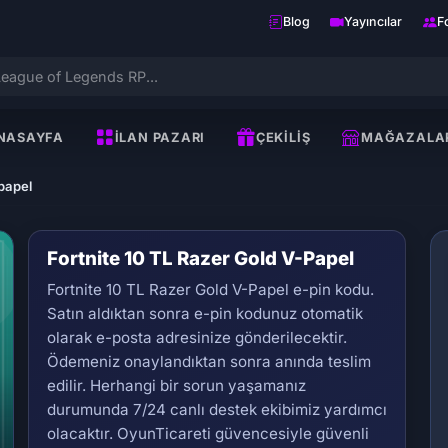
Blog
Yayıncılar
F
NASAYFA
İLAN PAZARI
ÇEKILIŞ
MAĞAZALA
-papel
Fortnite 10 TL Razer Gold V-Papel
Fortnite 10 TL Razer Gold V-Papel e-pin kodu.
Satın aldıktan sonra e-pin kodunuz otomatik
olarak e-posta adresinize gönderilecektir.
Ödemeniz onaylandıktan sonra anında teslim
edilir. Herhangi bir sorun yaşamanız
Se
durumunda 7/24 canlı destek ekibimiz yardımcı
olacaktır. OyunTicareti güvencesiyle güvenli