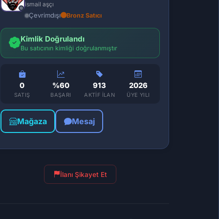
ismail aşçı
Çevrimdışı
Bronz Satıcı
Kimlik Doğrulandı
Bu satıcının kimliği doğrulanmıştır
0
%60
913
2026
SATIŞ
BAŞARI
AKTIF İLAN
ÜYE YILI
Mağaza
Mesaj
İlanı Şikayet Et