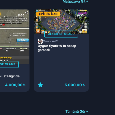
Mağazaya Git
VITRIN İLAN
36
32
CLASH OF CLANS
Oyuncu42
Uygun fiyatlı th 18 hesap -
garantili
OF CLANS
n usta liginde
4.000,00 ₺
5.000,00 ₺
Tümünü Gör