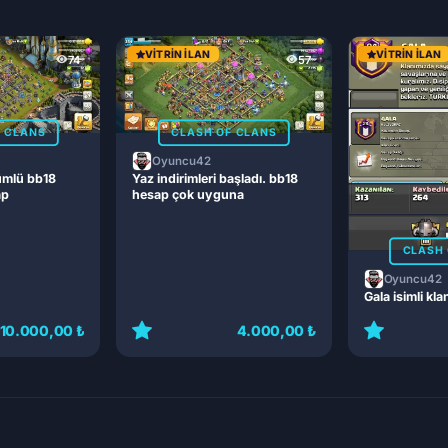
VITRIN İLAN
VITRIN İLAN
74
57
F CLANS
CLASH OF CLANS
Oyuncu42
ümlü bb18
Yaz indirimleri başladı. bb18
ap
hesap çok uyguna
CLASH 
Oyuncu42
Gala isimli kla
10.000,00 ₺
4.000,00 ₺