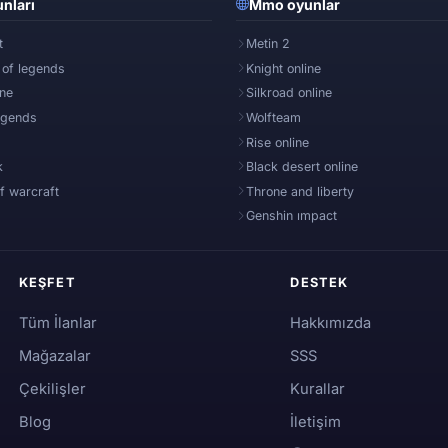
nları
Mmo oyunlar
t
Metin 2
 of legends
Knight online
ine
Silkroad online
egends
Wolfteam
Rise online
k
Black desert online
f warcraft
Throne and liberty
Genshin ımpact
KEŞFET
DESTEK
Tüm İlanlar
Hakkımızda
Mağazalar
SSS
Çekilişler
Kurallar
Blog
İletişim