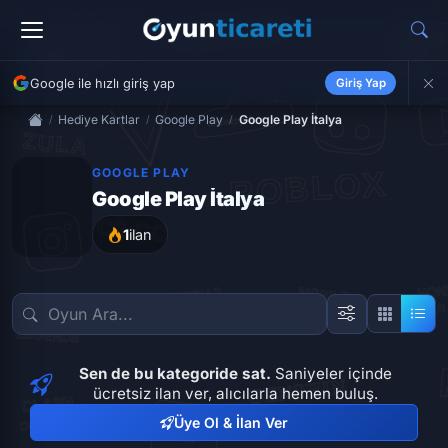
Google ile hızlı giriş yap
Giriş Yap
Hediye Kartlar
Google Play
Google Play İtalya
GOOGLE PLAY
Google Play İtalya
1
ilan
Sen de bu kategoride sat.
Saniyeler içinde
ücretsiz ilan ver, alıcılarla hemen buluş.
Üye Ol & İlan Ver