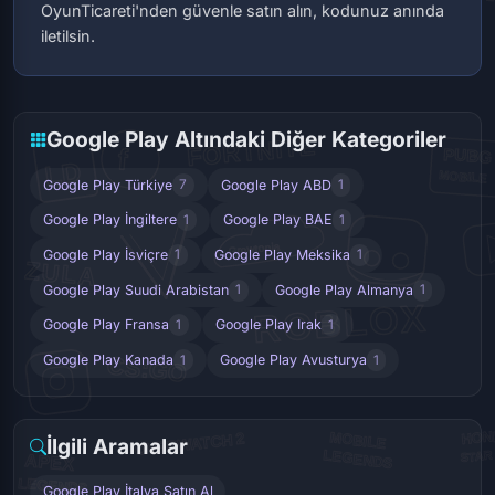
OyunTicareti'nden güvenle satın alın, kodunuz anında
iletilsin.
Google Play Altındaki Diğer Kategoriler
Google Play Türkiye
Google Play ABD
7
1
Google Play İngiltere
Google Play BAE
1
1
Google Play İsviçre
Google Play Meksika
1
1
Google Play Suudi Arabistan
Google Play Almanya
1
1
Google Play Fransa
Google Play Irak
1
1
Google Play Kanada
Google Play Avusturya
1
1
İlgili Aramalar
Google Play İtalya Satın Al