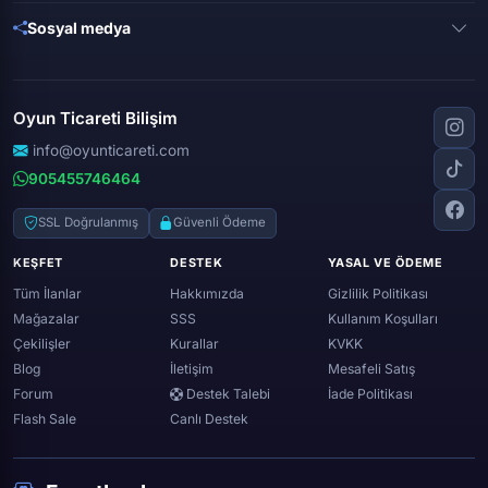
Brawl stars
Metin 2
Gta online
Sosyal medya
Free fire
Knight online
Apex legends
Clash royale
Instagram
Silkroad online
Dota 2
Roblox
Tiktok
Wolfteam
Oyun Ticareti Bilişim
Lost ark
Minecraft
Discord
Rise online
World of warcraft
info@oyunticareti.com
Youtube
Black desert online
905455746464
Zula
Twitch
Throne and liberty
Twitter (x)
SSL Doğrulanmış
Güvenli Ödeme
Genshin ımpact
Whatsapp
KEŞFET
DESTEK
YASAL VE ÖDEME
Spotify
Tüm İlanlar
Hakkımızda
Gizlilik Politikası
Mağazalar
SSS
Kullanım Koşulları
Çekilişler
Kurallar
KVKK
Blog
İletişim
Mesafeli Satış
Forum
Destek Talebi
İade Politikası
Flash Sale
Canlı Destek