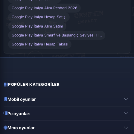
Google Play İtalya Alım Rehberi 2026
Google Play İtalya Hesap Satışı
Google Play İtalya Alım Satım
Google Play İtalya Smurf ve Başlangıç Seviyesi H...
Google Play İtalya Hesap Takası
POPÜLER KATEGORILER
Mobil oyunlar
Pubg mobile
Pc oyunları
Clash of clans
Valorant
Mobile legends
Mmo oyunlar
League of legends