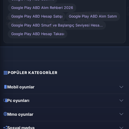
Google Play ABD Alım Rehberi 2026
Google Play ABD Hesap Satışı
Google Play ABD Alım Satım
Google Play ABD Smurf ve Başlangıç Seviyesi Hesa...
Google Play ABD Hesap Takası
POPÜLER KATEGORILER
Mobil oyunlar
Pubg mobile
Pc oyunları
Clash of clans
Valorant
Mobile legends
Mmo oyunlar
League of legends
Brawl stars
Metin 2
Gta online
Sosyal medya