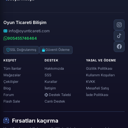
Free fire
Knight online
Apex legends
Clash royale
Instagram
Silkroad online
Dota 2
Roblox
Tiktok
Wolfteam
Oyun Ticareti Bilişim
Lost ark
Minecraft
Discord
Rise online
World of warcraft
info@oyunticareti.com
Youtube
Black desert online
905455746464
Zula
Twitch
Throne and liberty
Twitter (x)
SSL Doğrulanmış
Güvenli Ödeme
Genshin ımpact
Whatsapp
KEŞFET
DESTEK
YASAL VE ÖDEME
Spotify
Tüm İlanlar
Hakkımızda
Gizlilik Politikası
Mağazalar
SSS
Kullanım Koşulları
Çekilişler
Kurallar
KVKK
Blog
İletişim
Mesafeli Satış
Forum
Destek Talebi
İade Politikası
Flash Sale
Canlı Destek
Fırsatları kaçırma