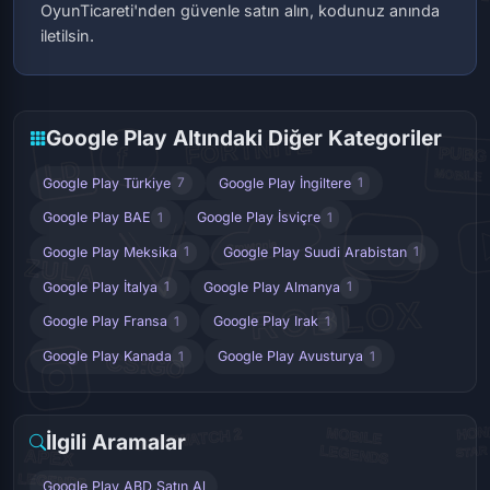
OyunTicareti'nden güvenle satın alın, kodunuz anında
iletilsin.
Google Play Altındaki Diğer Kategoriler
Google Play Türkiye
Google Play İngiltere
7
1
Google Play BAE
Google Play İsviçre
1
1
Google Play Meksika
Google Play Suudi Arabistan
1
1
Google Play İtalya
Google Play Almanya
1
1
Google Play Fransa
Google Play Irak
1
1
Google Play Kanada
Google Play Avusturya
1
1
İlgili Aramalar
Google Play ABD Satın Al