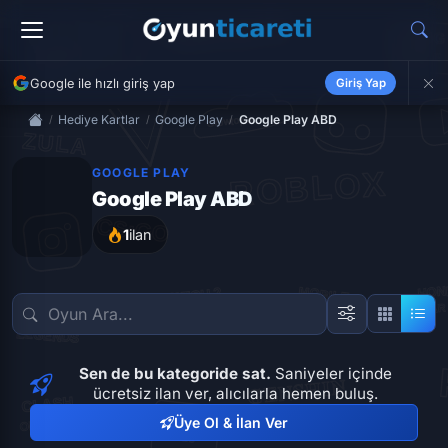
Google ile hızlı giriş yap
Giriş Yap
Hediye Kartlar
Google Play
Google Play ABD
GOOGLE PLAY
Google Play ABD
1
ilan
Sen de bu kategoride sat.
Saniyeler içinde
ücretsiz ilan ver, alıcılarla hemen buluş.
Üye Ol & İlan Ver